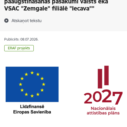
paaugstināšanas pasākumi valsts ēkā
VSAC "Zemgale" filiālē "Iecava""
Atskaņot tekstu
Publicēts: 08.07.2026.
ERAF projekts