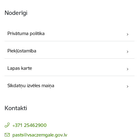
Noderīgi
Privātuma politika
Piekļūstamība
Lapas karte
Sīkdatņu izvēles maiņa
Kontakti
+371 25462900
E-pasts:
pasts@vsaczemgale.gov.lv