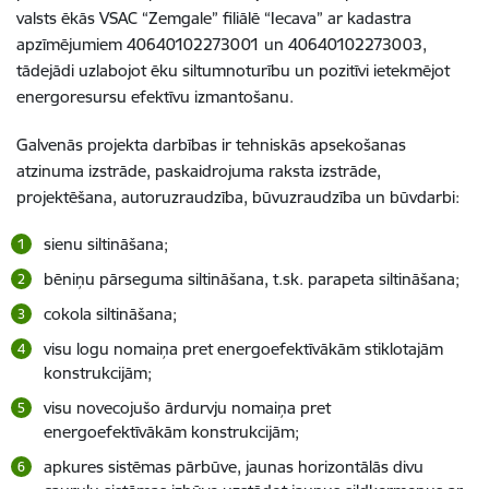
valsts ēkās VSAC “Zemgale” filiālē “Iecava” ar kadastra
apzīmējumiem 40640102273001 un 40640102273003,
tādejādi uzlabojot ēku siltumnoturību un pozitīvi ietekmējot
energoresursu efektīvu izmantošanu.
Galvenās projekta darbības ir tehniskās apsekošanas
atzinuma izstrāde, paskaidrojuma raksta izstrāde,
projektēšana, autoruzraudzība, būvuzraudzība un būvdarbi:
sienu siltināšana;
bēniņu pārseguma siltināšana, t.sk. parapeta siltināšana;
cokola siltināšana;
visu logu nomaiņa pret energoefektīvākām stiklotajām
konstrukcijām;
visu novecojušo ārdurvju nomaiņa pret
energoefektīvākām konstrukcijām;
apkures sistēmas pārbūve, jaunas horizontālās divu