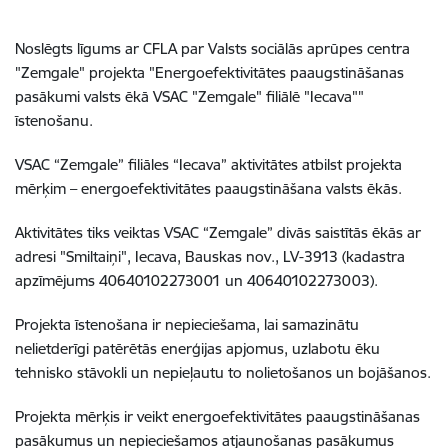
Noslēgts līgums ar CFLA par Valsts sociālās aprūpes centra
"Zemgale" projekta "Energoefektivitātes paaugstināšanas
pasākumi valsts ēkā VSAC "Zemgale" filiālē "Iecava""
īstenošanu.
VSAC “Zemgale” filiāles “Iecava” aktivitātes atbilst projekta
mērķim – energoefektivitātes paaugstināšana valsts ēkās.
Aktivitātes tiks veiktas VSAC “Zemgale” divās saistītās ēkās ar
adresi "Smiltaiņi", Iecava, Bauskas nov., LV-3913 (kadastra
apzīmējums 40640102273001 un 40640102273003).
Projekta īstenošana ir nepieciešama, lai samazinātu
nelietderīgi patērētās enerģijas apjomus, uzlabotu ēku
tehnisko stāvokli un nepieļautu to nolietošanos un bojāšanos.
Projekta mērķis ir veikt energoefektivitātes paaugstināšanas
pasākumus un nepieciešamos atjaunošanas pasākumus