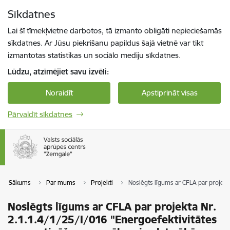
Pāriet uz lapas saturu
Sīkdatnes
Spied
lai meklētu
Enter
Lai šī tīmekļvietne darbotos, tā izmanto obligāti nepieciešamās
sīkdatnes. Ar Jūsu piekrišanu papildus šajā vietnē var tikt
izmantotas statistikas un sociālo mediju sīkdatnes.
Lūdzu, atzīmējiet savu izvēli:
Noraidīt
Apstiprināt visas
Pārvaldīt sīkdatnes
Sākums
Par mums
Projekti
Noslēgts līgums ar CFLA par projekt
Noslēgts līgums ar CFLA par projekta Nr.
2.1.1.4/1/25/I/016 "Energoefektivitātes