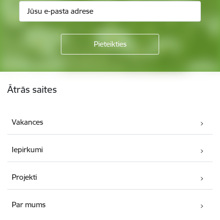
Kājene
Ātrās saites
Vakances
Iepirkumi
Projekti
Par mums