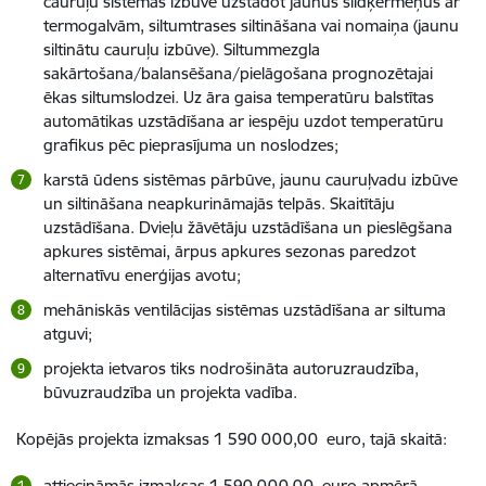
cauruļu sistēmas izbūve uzstādot jaunus sildķermeņus ar
termogalvām, siltumtrases siltināšana vai nomaiņa (jaunu
siltinātu cauruļu izbūve). Siltummezgla
sakārtošana/balansēšana/pielāgošana prognozētajai
ēkas siltumslodzei. Uz āra gaisa temperatūru balstītas
automātikas uzstādīšana ar iespēju uzdot temperatūru
grafikus pēc pieprasījuma un noslodzes;
karstā ūdens sistēmas pārbūve, jaunu cauruļvadu izbūve
un siltināšana neapkurināmajās telpās. Skaitītāju
uzstādīšana. Dvieļu žāvētāju uzstādīšana un pieslēgšana
apkures sistēmai, ārpus apkures sezonas paredzot
alternatīvu enerģijas avotu;
mehāniskās ventilācijas sistēmas uzstādīšana ar siltuma
atguvi;
projekta ietvaros tiks nodrošināta autoruzraudzība,
būvuzraudzība un projekta vadība.
Kopējās projekta izmaksas 1 590 000,00 euro, tajā skaitā:
attiecināmās izmaksas 1 590 000,00 euro apmērā,