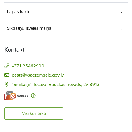
Lapas karte
Sīkdatņu izvēles maiņa
Kontakti
+371 25462900
E-pasts:
pasts@vsaczemgale.gov.lv
"Smiltaiņi", Iecava, Bauskas novads, LV-3913
Visi kontakti