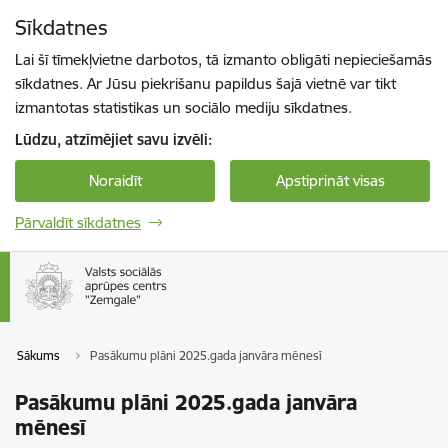
Pāriet uz lapas saturu
Sīkdatnes
Spied
lai meklētu
Enter
Lai šī tīmekļvietne darbotos, tā izmanto obligāti nepieciešamās
sīkdatnes. Ar Jūsu piekrišanu papildus šajā vietnē var tikt
izmantotas statistikas un sociālo mediju sīkdatnes.
Lūdzu, atzīmējiet savu izvēli:
Noraidīt
Apstiprināt visas
Pārvaldīt sīkdatnes
Sākums
Pasākumu plāni 2025.gada janvāra mēnesī
Pasākumu plāni 2025.gada janvāra
mēnesī