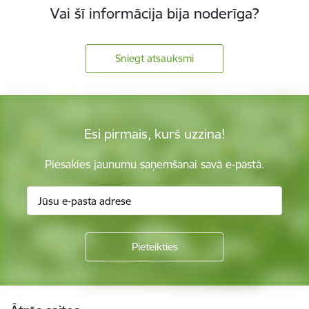
Vai šī informācija bija noderīga?
Sniegt atsauksmi
Esi pirmais, kurš uzzina!
Piesakies jaunumu saņemšanai savā e-pastā.
Kājene