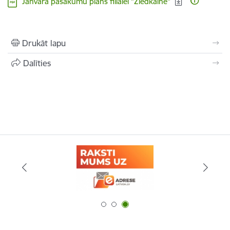
Janvāra pasākumu plāns filiālei "Ziedkalne"
Drukāt lapu
Dalīties