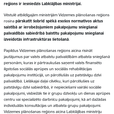
reģions ir iesniedzis Labklājības ministrijai.
Vēstulē atbildīgajām ministrijām Vidzemes plānošanas reģions
rosina
pārskatīt šobrīd spēkā esošos normatīvos aktus
saistībā ar ierobežojumiem pakalpojumu sniegšanai
pašvaldībās sabiedrībā balstītu pakalpojumu sniegšanai
izveidotās infrastruktūras lietošanā
.
Papildus Vidzemes plānošanas reģions aicina risināt
jautājumus par valsts atbalstu pašvaldībām atbalsta sniegšanā
personām, kuras ir pārtraukušas saņemt valsts finansēto
ilgstošas sociālās aprūpes un sociālās rehabilitācijas
pakalpojumu institūcijā, un pārcēlušās uz patstāvīgu dzīvi
pašvaldībā. Lielākajai daļai cilvēku, kuri pārcēlušies uz
patstāvīgu dzīvi sabiedrībā, ir nepieciešami vairāki sociālie
pakalpojumi, visbiežāk tie ir grupu dzīvokļu un dienas aprūpes
centru vai specializēto darbnīcu pakalpojumi, kā arī dažādas
individuālās konsultācijas un atbalsta grupu pakalpojumi.
Vidzemes plānošanas reģions aicina Labklājības ministriju