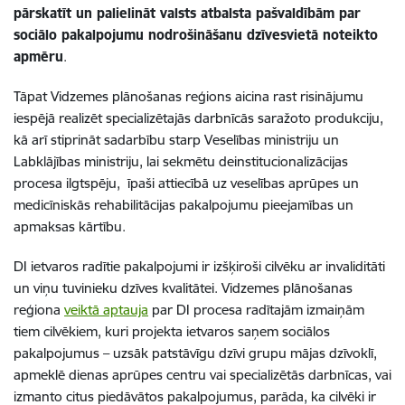
pārskatīt un palielināt valsts atbalsta pašvaldībām par
sociālo pakalpojumu nodrošināšanu dzīvesvietā noteikto
apmēru
.
Tāpat Vidzemes plānošanas reģions aicina rast risinājumu
iespējā realizēt specializētajās darbnīcās saražoto produkciju,
kā arī stiprināt sadarbību starp Veselības ministriju un
Labklājības ministriju, lai sekmētu deinstitucionalizācijas
procesa ilgtspēju, īpaši attiecībā uz veselības aprūpes un
medicīniskās rehabilitācijas pakalpojumu pieejamības un
apmaksas kārtību.
DI ietvaros radītie pakalpojumi ir izšķiroši cilvēku ar invaliditāti
un viņu tuvinieku dzīves kvalitātei. Vidzemes plānošanas
reģiona
veiktā aptauja
par DI procesa radītajām izmaiņām
tiem cilvēkiem, kuri projekta ietvaros saņem sociālos
pakalpojumus – uzsāk patstāvīgu dzīvi grupu mājas dzīvoklī,
apmeklē dienas aprūpes centru vai specializētās darbnīcas, vai
izmanto citus piedāvātos pakalpojumus, parāda, ka cilvēki ir