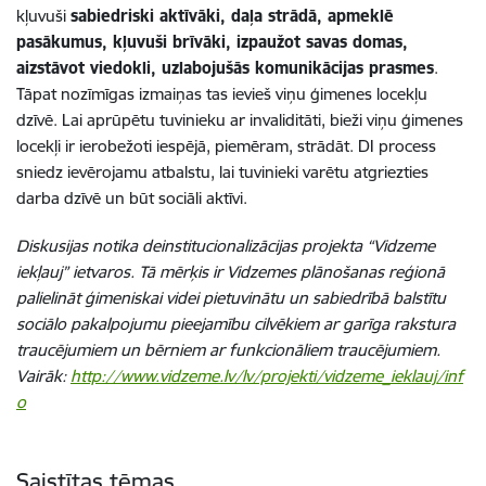
kļuvuši
sabiedriski aktīvāki, daļa strādā, apmeklē
pasākumus, kļuvuši brīvāki, izpaužot savas domas,
aizstāvot viedokli, uzlabojušās komunikācijas prasmes
.
Tāpat nozīmīgas izmaiņas tas ievieš viņu ģimenes locekļu
dzīvē. Lai aprūpētu tuvinieku ar invaliditāti, bieži viņu ģimenes
locekļi ir ierobežoti iespējā, piemēram, strādāt. DI process
sniedz ievērojamu atbalstu, lai tuvinieki varētu atgriezties
darba dzīvē un būt sociāli aktīvi.
Diskusijas notika deinstitucionalizācijas projekta “Vidzeme
iekļauj” ietvaros. Tā mērķis ir Vidzemes plānošanas reģionā
palielināt ģimeniskai videi pietuvinātu un sabiedrībā balstītu
sociālo pakalpojumu pieejamību cilvēkiem ar garīga rakstura
traucējumiem un bērniem ar funkcionāliem traucējumiem.
Vairāk:
http://www.vidzeme.lv/lv/projekti/vidzeme_ieklauj/inf
o
Saistītas tēmas