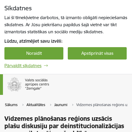
Pāriet uz lapas saturu
Sīkdatnes
Spied
lai meklētu
Enter
Lai šī tīmekļvietne darbotos, tā izmanto obligāti nepieciešamās
sīkdatnes. Ar Jūsu piekrišanu papildus šajā vietnē var tikt
izmantotas statistikas un sociālo mediju sīkdatnes.
Lūdzu, atzīmējiet savu izvēli:
Noraidīt
Apstiprināt visas
Pārvaldīt sīkdatnes
Sākums
Aktualitātes
Jaunumi
Vidzemes plānošanas reģions uzsāci
Vidzemes plānošanas reģions uzsācis
plašu diskusiju par deinstitucionalizācijas