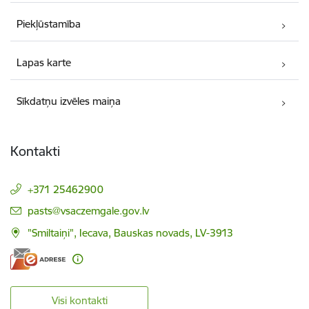
Piekļūstamība
Lapas karte
Sīkdatņu izvēles maiņa
Kontakti
+371 25462900
E-pasts:
pasts@vsaczemgale.gov.lv
"Smiltaiņi", Iecava, Bauskas novads, LV-3913
Visi kontakti