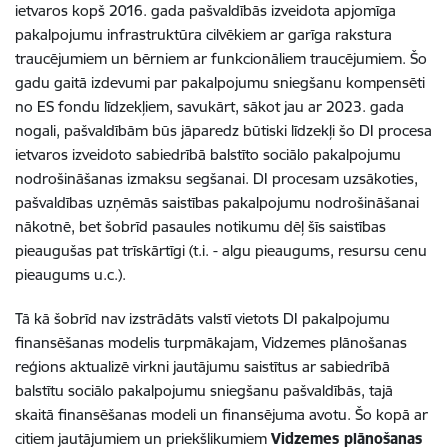
ietvaros kopš 2016. gada pašvaldībās izveidota apjomīga
pakalpojumu infrastruktūra cilvēkiem ar garīga rakstura
traucējumiem un bērniem ar funkcionāliem traucējumiem. Šo
gadu gaitā izdevumi par pakalpojumu sniegšanu kompensēti
no ES fondu līdzekļiem, savukārt, sākot jau ar 2023. gada
nogali, pašvaldībām būs jāparedz būtiski līdzekļi šo DI procesa
ietvaros izveidoto sabiedrībā balstīto sociālo pakalpojumu
nodrošināšanas izmaksu segšanai. DI procesam uzsākoties,
pašvaldības uzņēmās saistības pakalpojumu nodrošināšanai
nākotnē, bet šobrīd pasaules notikumu dēļ šīs saistības
pieaugušas pat trīskārtīgi (t.i. - algu pieaugums, resursu cenu
pieaugums u.c.).
Tā kā šobrīd nav izstrādāts valstī vietots DI pakalpojumu
finansēšanas modelis turpmākajam, Vidzemes plānošanas
reģions aktualizē virkni jautājumu saistītus ar sabiedrībā
balstītu sociālo pakalpojumu sniegšanu pašvaldībās, tajā
skaitā finansēšanas modeli un finansējuma avotu. Šo kopā ar
citiem jautājumiem un priekšlikumiem
Vidzemes plānošanas