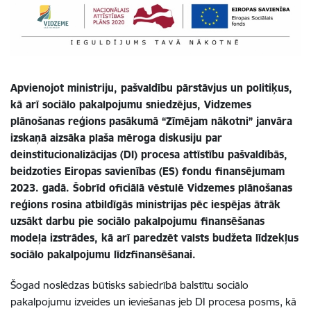
Apvienojot ministriju, pašvaldību pārstāvjus un politiķus,
kā arī sociālo pakalpojumu sniedzējus, Vidzemes
plānošanas reģions pasākumā “Zīmējam nākotni” janvāra
izskaņā aizsāka plaša mēroga diskusiju par
deinstitucionalizācijas (DI) procesa attīstību pašvaldībās,
beidzoties Eiropas savienības (ES) fondu finansējumam
2023. gadā. Šobrīd oficiālā vēstulē Vidzemes plānošanas
reģions rosina atbildīgās ministrijas pēc iespējas ātrāk
uzsākt darbu pie sociālo pakalpojumu finansēšanas
modeļa izstrādes, kā arī paredzēt valsts budžeta līdzekļus
sociālo pakalpojumu līdzfinansēšanai.
Šogad noslēdzas būtisks sabiedrībā balstītu sociālo
pakalpojumu izveides un ieviešanas jeb DI procesa posms, kā