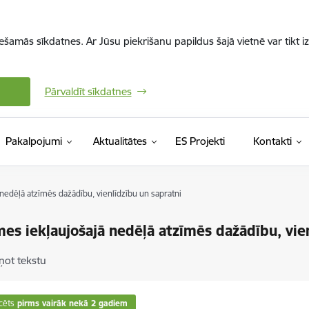
iešamās sīkdatnes. Ar Jūsu piekrišanu papildus šajā vietnē var tikt i
Pārvaldīt sīkdatnes
Pakalpojumi
Aktualitātes
ES Projekti
Kontakti
nedēļā atzīmēs dažādību, vienlīdzību un sapratni
es iekļaujošajā nedēļā atzīmēs dažādību, vien
ņot tekstu
cēts
pirms vairāk nekā 2 gadiem