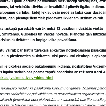
Vairāku gadu garumā pašvaldības mērķtiecīgi strādājušas, attīs
mus, lai veicinātu cilvēku ar invaliditāti pilnvērtīgāku ikdienu
alpojumu darbību, tādēļ Iekļaujošās nedēļas laikā caur daž
iem, gan pieaugušiem tiek piedāvāts ikvienam uzzināt vairāk.
a izskaņā paredzēti vairāk nekā 13 pasākumi dažādās vietās 
, Smiltenes, Gulbenes un Valkas novadā.
Plānotas gan muzikāl
ciskas aktivitātes un kopīga laika pavadīšana.
nātu vairāk par katra tuvākajā apkārtnē notiekošajiem pasākum
s un pievienoties aktivitātēs.
Visi pasākumi vienkopus apkop
arī ielūkoties sociālo pakalpojumu ikdienā, noskatoties Vidze
as ilgākā sadarbības posmā tapuši sadarbībā ar režisoru Kārli A
ieklauj.vidzeme.lv/lv/video.html
 iekļaujošo nedēļu kā pasākumu kopumu organizē Vidzemes plāno
ietvaros sadarbībā ar pašvaldībām un nevalstiskajām organizācijām.
alielināt ģimeniskai videi pietuvinātu un sabiedrībā balstītu sociā
 rakstura traucējumiem un bērniem ar funkcionāliem traucējumiem