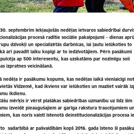
 30. septembrim Iekļaujošās nedēļas ietvaros sabiedrībai durvi
cionalizācijas procesā radītie sociālie pakalpojumi – dienas apr
rupu dzīvokļi un specializētās darbnīcas, lai ļautu ielūkoties to
kā arī pavadīt laiku kopīgi ar to iedzīvotājiem. Pērn pasākumi
pulcēja ap 500 interesentu, kas uzskatāms par nozīmīgu soli
as izpratnes veicināšanā.
šā nedēļa ir pasākumu kopums, kas nedēļas laikā vienlaicīgi no
vietās Vidzemē, kad ikviens var ielūkoties un mazliet vairāk izp
umu ikdienu.
itāšu mērķis ir vērst plašākas sabiedrības uzmanību uz līdz ši
umu izveidē pieaugušajiem ar garīga rakstura traucējumiem u
iem, kas noris valstī īstenotā deinstitucionalizācijas procesa i
to sadarbībā ar pašvaldībām kopš 2016. gada īsteno šī
pasāku