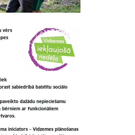
s vērs
ūpes
tiek
rast sabiedrībā balstītu sociālo
m paveikto dažādu nepieciešamu
n bērniem ar funkcionāliem
etvaros.
ma iniciators
– Vidzemes plānošanas