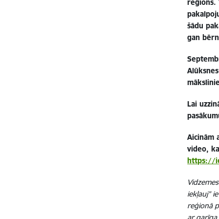
reģions.
pakalpoju
šādu pak
gan bērn
Septembr
Alūksnes
mākslinie
Lai uzzi
pasākumu
Aicinām 
video, k
https://
Vidzemes
iekļauj” 
reģionā p
ar garīga