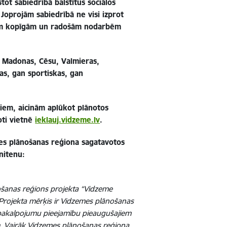
tot sabiedrībā balstītus sociālos
. Joprojām sabiedrībā ne visi izprot
ādām kopīgām un radošām nodarbēm
–
Madonas, Cēsu, Valmieras,
as, gan sportiskas, gan
iem, aicinām aplūkot plānotos
oti
vietnē
ieklauj.vidzeme.lv
.
mes plānošanas reģiona sagatavotos
nitenu:
šanas reģions projekta “Vidzeme
 Projekta mērķis ir Vidzemes plānošanas
lo pakalpojumu pieejamību pieaugušajiem
. Vairāk Vidzemes plānošanas reģiona