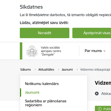
Pāriet uz lapas saturu
Sīkdatnes
Lai šī tīmekļvietne darbotos, tā izmanto obligāti nepiec
Lūdzu, atzīmējiet savu izvēli:
Noraidīt
Apstiprināt visas
Par mums
Sākums
Aktualitātes
Jaunumi
Vidzemes iekļaujošajā 
Vidzem
Notikumu kalendārs
Jaunumi
Atska
Sadarbība ar plānošanas
reģioniem
Publi