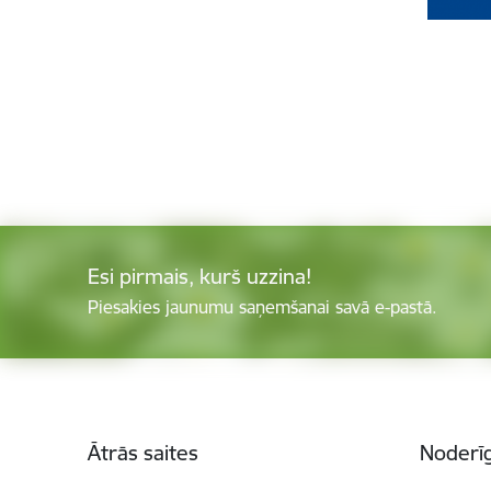
Esi pirmais, kurš uzzina!
Piesakies jaunumu saņemšanai savā e-pastā.
Kājene
Ātrās saites
Noderīg