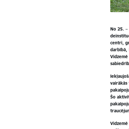
No 25. –
deinstitu
centri, g
darbībā, 
Vidzemē 
sabiedrīb
Iekļaujo
vairākās 
pakalpoj
Šo aktiv
pakalpoj
traucējum
Vidzemē 