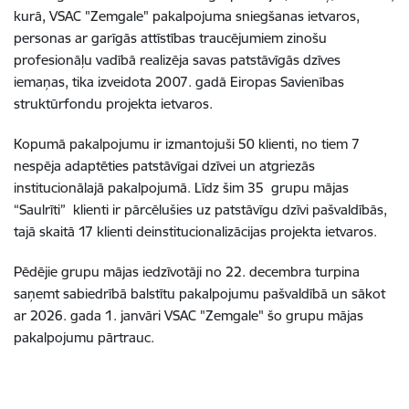
kurā, VSAC "Zemgale" pakalpojuma sniegšanas ietvaros,
personas ar garīgās attīstības traucējumiem zinošu
profesionāļu vadībā realizēja savas patstāvīgās dzīves
iemaņas
, tika izveidota 2007. gadā Eiropas Savienības
struktūrfondu projekta ietvaros.
Kopumā pakalpojumu ir izmantojuši 50 klienti, no tiem 7
nespēja adaptēties patstāvīgai dzīvei un atgriezās
institucionālajā pakalpojumā. Līdz šim 35 grupu mājas
“Saulrīti” klienti ir pārcēlušies uz patstāvīgu dzīvi pašvaldībās,
tajā skaitā 17 klienti deinstitucionalizācijas projekta ietvaros.
Pēdējie grupu mājas iedzīvotāji no 22. decembra turpina
saņemt sabiedrībā balstītu pakalpojumu pašvaldībā un sākot
ar 2026. gada 1. janvāri VSAC "Zemgale" šo grupu mājas
pakalpojumu pārtrauc.