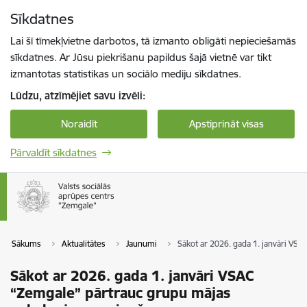
Pāriet uz lapas saturu
Sīkdatnes
Spied
lai meklētu
Enter
Lai šī tīmekļvietne darbotos, tā izmanto obligāti nepieciešamās
sīkdatnes. Ar Jūsu piekrišanu papildus šajā vietnē var tikt
izmantotas statistikas un sociālo mediju sīkdatnes.
Lūdzu, atzīmējiet savu izvēli:
Noraidīt
Apstiprināt visas
Pārvaldīt sīkdatnes
Sākums
Aktualitātes
Jaunumi
Sākot ar 2026. gada 1. janvāri VS
Sākot ar 2026. gada 1. janvāri VSAC
“Zemgale” pārtrauc grupu mājas