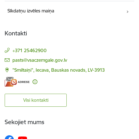
Sīkdatņu izvēles maiņa
Kontakti
+371 25462900
E-pasts:
pasts@vsaczemgale.gov.lv
"Smiltaiņi", Iecava, Bauskas novads, LV-3913
Visi kontakti
Sekojiet mums