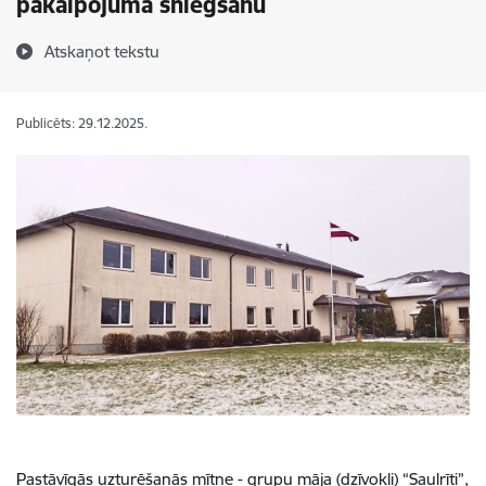
pakalpojuma sniegšanu
Atskaņot tekstu
Publicēts: 29.12.2025.
Pastāvīgās uzturēšanās mītne
- grupu māja (dzīvokļi) “Saulrīti”
,