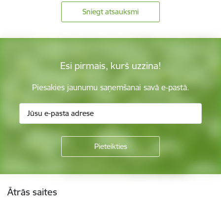
Sniegt atsauksmi
Esi pirmais, kurš uzzina!
Piesakies jaunumu saņemšanai savā e-pastā.
Kājene
Ātrās saites