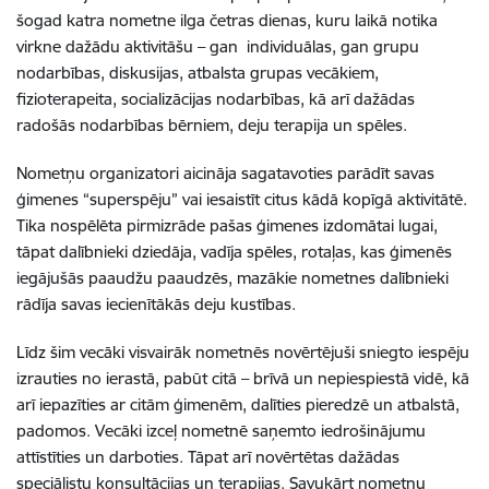
šogad katra nometne ilga četras dienas, kuru laikā notika
virkne dažādu aktivitāšu – gan individuālas, gan grupu
nodarbības, diskusijas, atbalsta grupas vecākiem,
fizioterapeita, socializācijas nodarbības, kā arī dažādas
radošās nodarbības bērniem, deju terapija un spēles.
Nometņu organizatori aicināja sagatavoties parādīt savas
ģimenes “superspēju” vai iesaistīt citus kādā kopīgā aktivitātē.
Tika nospēlēta pirmizrāde pašas ģimenes izdomātai lugai,
tāpat dalībnieki dziedāja, vadīja spēles, rotaļas, kas ģimenēs
iegājušās paaudžu paaudzēs, mazākie nometnes dalībnieki
rādīja savas iecienītākās deju kustības.
Līdz šim vecāki visvairāk nometnēs novērtējuši sniegto iespēju
izrauties no ierastā, pabūt citā – brīvā un nepiespiestā vidē, kā
arī iepazīties ar citām ģimenēm, dalīties pieredzē un atbalstā,
padomos. Vecāki izceļ nometnē saņemto iedrošinājumu
attīstīties un darboties. Tāpat arī novērtētas dažādas
speciālistu konsultācijas un terapijas. Savukārt nometņu