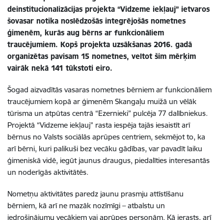
deinstitucionalizācijas projekta “Vidzeme iekļauj” ietvaros
šovasar notika noslēdzošās integrējošās nometnes
ģimenēm, kurās aug bērns ar funkcionāliem
traucējumiem. Kopš projekta uzsākšanas 2016. gadā
organizētas pavisam 15 nometnes, veltot šim mērķim
vairāk nekā 141 tūkstoti eiro.
Šogad aizvadītās vasaras nometnes bērniem ar funkcionāliem
traucējumiem kopā ar ģimenēm Skangaļu muižā un vēlāk
tūrisma un atpūtas centrā “Ezernieki” pulcēja 77 dalībniekus.
Projektā “Vidzeme iekļauj” rasta iespēja tajās iesaistīt arī
bērnus no Valsts sociālās aprūpes centriem, sekmējot to, ka
arī bērni, kuri palikuši bez vecāku gādības, var pavadīt laiku
ģimeniskā vidē, iegūt jaunus draugus, piedalīties interesantās
un noderīgās aktivitātēs.
Nometņu aktivitātes paredz jaunu prasmju attīstīšanu
bērniem, kā arī ne mazāk nozīmīgi – atbalstu un
iedrošinājumu vecākiem vai aprūpes personām. Kā ierasts, arī