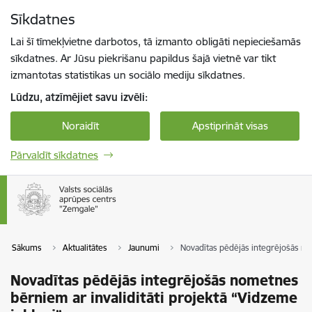
Pāriet uz lapas saturu
Sīkdatnes
Spied
lai meklētu
Enter
Lai šī tīmekļvietne darbotos, tā izmanto obligāti nepieciešamās
sīkdatnes. Ar Jūsu piekrišanu papildus šajā vietnē var tikt
izmantotas statistikas un sociālo mediju sīkdatnes.
Lūdzu, atzīmējiet savu izvēli:
Noraidīt
Apstiprināt visas
Pārvaldīt sīkdatnes
Sākums
Aktualitātes
Jaunumi
Novadītas pēdējās integrējošās nom
Novadītas pēdējās integrējošās nometnes
bērniem ar invaliditāti projektā “Vidzeme