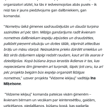
organizatori atzīst, ka tās ir iedvesmojošas abās pusēs – ik
reizi tas ir jauns piedzīvojums gan dalībniekiem, gan
komandai.
“
Nometņu laikā ģimenes sadraudzējušās un daudzi turpina
sazināties arī pēc tām. Milzīgs gandarījums radīt ikvienam
nometnes dalībniekam iespēju atpūsties un draudzēties,
palīdzēt pieņemt situāciju un doties tālāk, stiprināt attiecības
brāļu un māsu starpā. Neizsakāms prieks dzirdēt smieklus un
līdz sirds dziļumiem sāpīgi redzēt raudam, kaut arī šīs asaras ir
dziedējošas. Kopā būšana ārpus ierastās ikdienas ir tas, kas
nepieciešams šīm ģimenēm arī turpmāk, tāpēc ļoti ceru, ka arī
pēc projekta beigām būs iespēja organizēt līdzīgas
nometnes
,” uzsver projekta “Vidzeme iekļauj” vadītāja
Ina
Miķelsone
.
“Vidzeme iekļauj” komanda pateicas visām ģimenēm –
ikvienam bērnam un vecākam par ieinteresētību, gaidām,
uzticēšanos, piedalīšanos, būšanu kopā, kas padarīja