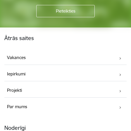
Kājene
Ātrās saites
Vakances
Iepirkumi
Projekti
Par mums
Noderīgi