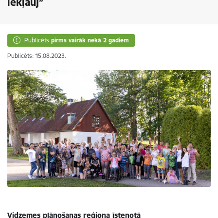
iekļauj”
Publicēts
pirms vairāk nekā 2 gadiem
Publicēts: 15.08.2023.
Vidzemes plānošanas reģiona īstenotā