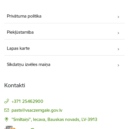
Privātuma politika
Piekļūstamība
Lapas karte
Sīkdatņu izvēles maiņa
Kontakti
+371 25462900
E-pasts:
pasts@vsaczemgale.gov.lv
"Smiltaiņi", Iecava, Bauskas novads, LV-3913