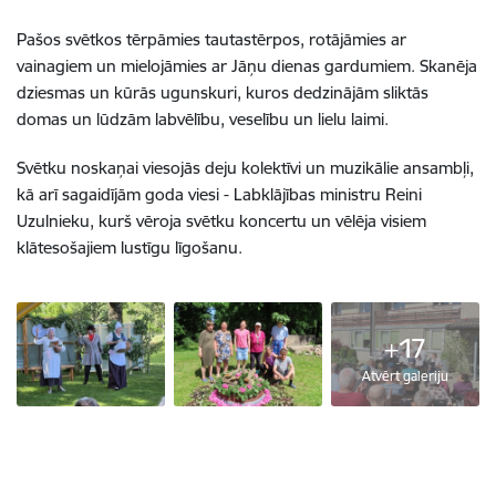
Pašos svētkos tērpāmies tautastērpos, rotājāmies ar
vainagiem un mielojāmies ar Jāņu dienas gardumiem. Skanēja
dziesmas un kūrās ugunskuri, kuros dedzinājām sliktās
domas un lūdzām labvēlību, veselību un lielu laimi.
Svētku noskaņai viesojās deju kolektīvi un muzikālie ansambļi,
kā arī sagaidījām goda viesi - Labklājības ministru Reini
Uzulnieku, kurš vēroja svētku koncertu un vēlēja visiem
klātesošajiem lustīgu līgošanu.
+17
Atvērt galeriju