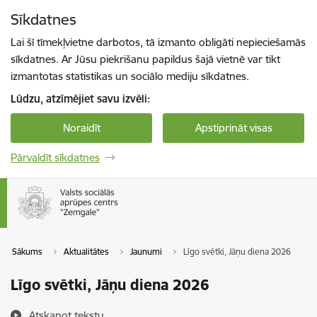
Pāriet uz lapas saturu
Sīkdatnes
Spied
lai meklētu
Enter
Lai šī tīmekļvietne darbotos, tā izmanto obligāti nepieciešamās
sīkdatnes. Ar Jūsu piekrišanu papildus šajā vietnē var tikt
izmantotas statistikas un sociālo mediju sīkdatnes.
Lūdzu, atzīmējiet savu izvēli:
Noraidīt
Apstiprināt visas
Pārvaldīt sīkdatnes
Sākums
Aktualitātes
Jaunumi
Līgo svētki, Jāņu diena 2026
Līgo svētki, Jāņu diena 2026
Atskaņot tekstu