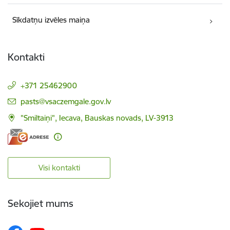
Sīkdatņu izvēles maiņa
Kontakti
+371 25462900
E-pasts:
pasts@vsaczemgale.gov.lv
"Smiltaiņi", Iecava, Bauskas novads, LV-3913
Visi kontakti
Sekojiet mums