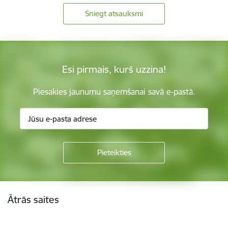
Sniegt atsauksmi
Esi pirmais, kurš uzzina!
Piesakies jaunumu saņemšanai savā e-pastā.
Kājene
Ātrās saites