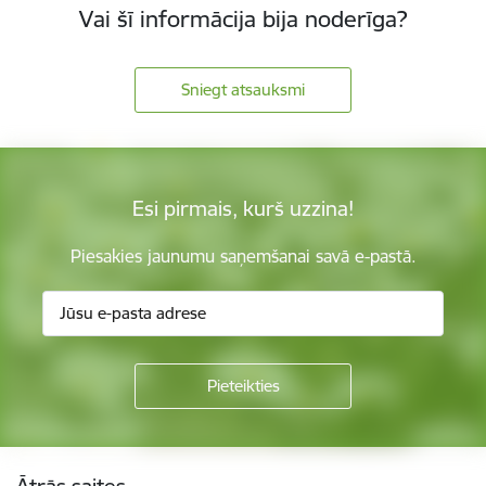
Vai šī informācija bija noderīga?
Sniegt atsauksmi
Esi pirmais, kurš uzzina!
Piesakies jaunumu saņemšanai savā e-pastā.
Kājene
Ātrās saites