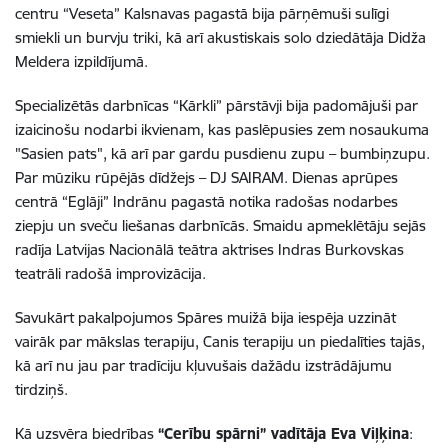
centru “Veseta” Kalsnavas pagastā bija pārņēmuši sulīgi
smiekli un burvju triki, kā arī akustiskais solo dziedātāja Didža
Meldera izpildījumā.
Specializētās darbnīcas “Kārkli” pārstāvji bija padomājuši par
izaicinošu nodarbi ikvienam, kas paslēpusies zem nosaukuma
"Sasien pats", kā arī par gardu pusdienu zupu – bumbiņzupu.
Par mūziku rūpējās dīdžejs – DJ SAIRAM. Dienas aprūpes
centrā “Eglāji” Indrānu pagastā notika radošas nodarbes
ziepju un sveču liešanas darbnīcās. Smaidu apmeklētāju sejās
radīja Latvijas Nacionālā teātra aktrises Indras Burkovskas
teatrāli radošā improvizācija.
Savukārt pakalpojumos Spāres muižā bija iespēja uzzināt
vairāk par mākslas terapiju, Canis terapiju un piedalīties tajās,
kā arī nu jau par tradīciju kļuvušais dažādu izstrādājumu
tirdziņš.
Kā uzsvēra biedrības
“Cerību spārni” vadītāja Eva Viļķina
: