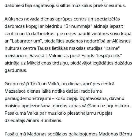
dalībnieki bija sagatavojuši siltus muzikālus priekšnesumus.
Alūksnes novada dienas aprūpes centrs un specializētās
darbnīcas kopīgi ar biedrību “Brīnummāja” aicināja iepazīt
centru un tā dalībniekus, pie reizes baudīt zinātnes šovu kopā
ar "Labaratorium", piedalīties aušanas nodarbībā ar Alūksnes
Kultūras centra Tautas lietišķās mākslas studijas “Kalme”
meistariem. Savukārt Valmieras pusē Fonds "Iespēju tilts"
aicināja uz Miķeļdienas tirdziņu, piedāvājot iegādāties dažādus
gardumus.
Grupu mājā Tirzā un Valkā, un dienas aprūpes centrā
Mazsalacā dienas laikā notika dažādi radošuma
paraugdemonstrējumi – košu ziepju izgatavošana, dāvanu
maisiņu apgleznošana, gardas zupas vārīšana uz ugunskura.
Pasākumā Valkā par muzikālo piesātinājumu rūpējās
dziedātājs Ainars Bumbieris.
Pasākumā Madonas sociālajos pakalpojumos Madonas Bērnu