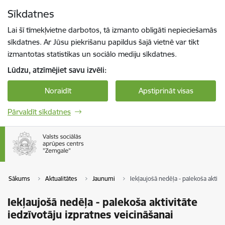
Pāriet uz lapas saturu
Sīkdatnes
Spied
lai meklētu
Enter
Lai šī tīmekļvietne darbotos, tā izmanto obligāti nepieciešamās
sīkdatnes. Ar Jūsu piekrišanu papildus šajā vietnē var tikt
izmantotas statistikas un sociālo mediju sīkdatnes.
Lūdzu, atzīmējiet savu izvēli:
Noraidīt
Apstiprināt visas
Pārvaldīt sīkdatnes
Sākums
Aktualitātes
Jaunumi
Iekļaujošā nedēļa - palekoša aktivi
Iekļaujošā nedēļa - palekoša aktivitāte
iedzīvotāju izpratnes veicināšanai