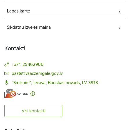
Lapas karte
Sīkdatņu izvēles maiņa
Kontakti
+371 25462900
E-pasts:
pasts@vsaczemgale.gov.lv
"Smiltaiņi", Iecava, Bauskas novads, LV-3913
Visi kontakti