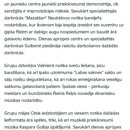
un jauniešu centra jaunieši priekšnesumā demonstrēja, cik
sarežģīta ir improvizācijas māksla. Savukārt specializētajās
darbnīcās “Mazaldari” Naukšēnos notika bareljefa
nodarbības, kur ikvienam bija iespēja izveidot sev suvenīru uz
ģipša flīzēm ar dabīgo augu nospiedumiem un baudīt ārā
gatavotu ēdienu. Dienas aprūpes centrs un specializētās
darbnīcas Gulbenē piedāvāja radošu darbošanos dažādās
darbnīcās.
Grupu dzīvokļos Valmierā notika sveču liešana, picu
baudīšana, kā arī īpašo uzņēmuma “Labas saknes” saldu un
sāļu našķu degustēšana, kā arī rokas iemēģināšana veselīgu
saldumu gatavošanā pašiem. Īpašais viesis – perkusiju
meistars un bundzinieks Reinis Reķis novadīja dinamisku
mūzikas nodarbību.
Grupu mājas Cēsīs iedzīvotājiem un viesiem notika dažādas
lielformāta āra spēles, triki, kā arī muzikāli priekšnesumi
mūziķa Kaspara Gulbja izpildījumā. Savukārt dienas aprūpes