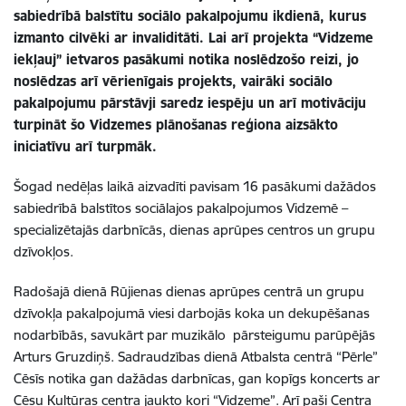
sabiedrībā balstītu sociālo pakalpojumu ikdienā, kurus
izmanto cilvēki ar invaliditāti. Lai arī projekta “Vidzeme
iekļauj” ietvaros pasākumi notika noslēdzošo reizi, jo
noslēdzas arī vērienīgais projekts, vairāki sociālo
pakalpojumu pārstāvji saredz iespēju un arī motivāciju
turpināt šo Vidzemes plānošanas reģiona aizsākto
iniciatīvu arī turpmāk.
Šogad nedēļas laikā aizvadīti pavisam 16 pasākumi dažādos
sabiedrībā balstītos sociālajos pakalpojumos Vidzemē –
specializētajās darbnīcās, dienas aprūpes centros un grupu
dzīvokļos.
Radošajā dienā Rūjienas dienas aprūpes centrā un grupu
dzīvokļa pakalpojumā viesi darbojās koka un dekupēšanas
nodarbībās, savukārt par muzikālo pārsteigumu parūpējās
Arturs Gruzdiņš. Sadraudzības dienā Atbalsta centrā “Pērle”
Cēsīs notika gan dažādas darbnīcas, gan kopīgs koncerts ar
Cēsu Kultūras centra jaukto kori “Vidzeme”. Arī paši Centra