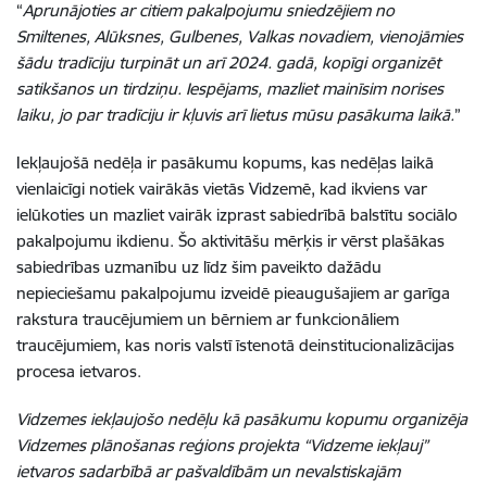
“
Aprunājoties ar citiem pakalpojumu sniedzējiem no
Smiltenes, Alūksnes, Gulbenes, Valkas novadiem, vienojāmies
šādu tradīciju turpināt un arī 2024. gadā, kopīgi organizēt
satikšanos un tirdziņu. Iespējams, mazliet mainīsim norises
laiku, jo par tradīciju ir kļuvis arī lietus mūsu pasākuma laikā.
”
Iekļaujošā nedēļa ir pasākumu kopums, kas nedēļas laikā
vienlaicīgi notiek vairākās vietās Vidzemē, kad ikviens var
ielūkoties un mazliet vairāk izprast sabiedrībā balstītu sociālo
pakalpojumu ikdienu. Šo aktivitāšu mērķis ir vērst plašākas
sabiedrības uzmanību uz līdz šim paveikto dažādu
nepieciešamu pakalpojumu izveidē pieaugušajiem ar garīga
rakstura traucējumiem un bērniem ar funkcionāliem
traucējumiem, kas noris valstī īstenotā deinstitucionalizācijas
procesa ietvaros.
Vidzemes iekļaujošo nedēļu kā pasākumu kopumu organizēja
Vidzemes plānošanas reģions projekta “Vidzeme iekļauj”
ietvaros sadarbībā ar pašvaldībām un nevalstiskajām