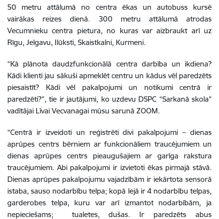
50 metru attālumā no centra ēkas un autobuss kursē
vairākas reizes dienā. 300 metru attālumā atrodas
Vecumnieku centra pietura, no kuras var aizbraukt arī uz
Rīgu, Jelgavu, Ilūksti, Skaistkalni, Kurmeni.
“Kā plānota daudzfunkcionālā centra darbība un ikdiena?
Kādi klienti jau sākuši apmeklēt centru un kādus vēl paredzēts
piesaistīt? Kādi vēl pakalpojumi un notikumi centrā ir
paredzēti?”, tie ir jautājumi, ko uzdevu DSPC “Sarkanā skola”
vadītājai Līvai Vecvanagai mūsu sarunā ZOOM.
“Centrā ir izveidoti un reģistrēti divi pakalpojumi – dienas
aprūpes centrs bērniem ar funkcionāliem traucējumiem un
dienas aprūpes centrs pieaugušajiem ar garīga rakstura
traucējumiem. Abi pakalpojumi ir izvietoti ēkas pirmajā stāvā.
Dienas aprūpes pakalpojumu vajadzībām ir iekārtota sensorā
istaba, sauso nodarbību telpa; kopā lejā ir 4 nodarbību telpas,
garderobes telpa, kuru var arī izmantot nodarbībām, ja
nepieciešams; tualetes, dušas. Ir paredzēts abus