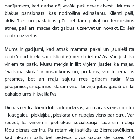
gadījumiem, kad darba dēļ vecāki paši nevar atvest. Mums ir
blakus pansionāts, kas nodrošina ēdināšanu. Klienti paši,
aktivitātes un pastaigas pēc, iet tam pakaļ un termosiņos
atnes, paši arī mācās klāt galdus, uzservēt un novākt. Ēd šeit
centrā uz vietas.
Mums ir gadījumi, kad atnāk mamma pakaļ un jaunieši (tā
centrā darbinieki sauc klientus) negrib iet mājās. Var just, ka
viņiem te patīk. Mūsu mērķis ir likt viņiem justies kā mājās.
“Sarkanā skola” ir nosaukums un, protams, viņi te iemācās
prasmes, bet arī māju sajūtu mēs gribam radīt. Mēs
jokojamies, smejamies, darām visu, lai viņu jūtas gaidīti un lai
pakalpojums ir kvalitatīvs.
Dienas centrā klienti ļoti sadraudzējas, arī mācās viens no otra
– klāt galdu, pieklājību, pieskata un rūpējas viens par otru. Var
redzēt, ka viņiem ir pietrūkusi socializācija. Līdz šim nebija
tādu dienas centru. Pa retam viņi satikās uz Ziemassvētkiem,
kad rīkojām balli, bet pēdējos divus gadus dēļ Covid -19