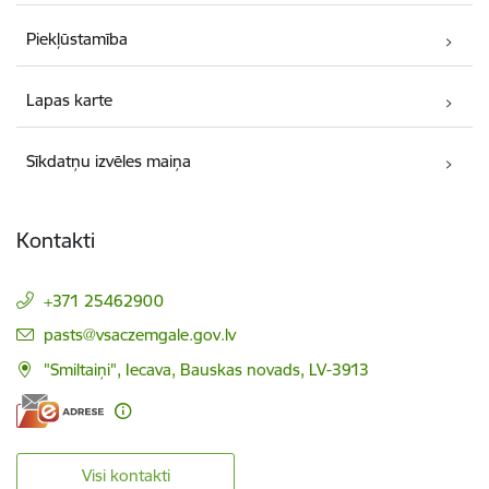
Piekļūstamība
Lapas karte
Sīkdatņu izvēles maiņa
Kontakti
+371 25462900
E-pasts:
pasts@vsaczemgale.gov.lv
"Smiltaiņi", Iecava, Bauskas novads, LV-3913
Visi kontakti