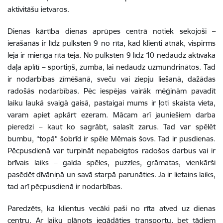
aktivitāšu ietvaros.
Dienas kārtība dienas aprūpes centrā notiek sekojoši –
ierašanās ir līdz pulksten 9 no rīta, kad klienti atnāk, vispirms
lejā ir mierīga rīta tēja. No pulksten 9 līdz 10 nedaudz aktīvāka
daļa aplītī – sportiņš, zumba, lai nedaudz uzmundrinātos. Tad
ir nodarbības zīmēšanā, sveču vai ziepju liešanā, dažādas
radošās nodarbības. Pēc iespējas vairāk mēģinām pavadīt
laiku laukā svaigā gaisā, pastaigai mums ir ļoti skaista vieta,
varam apiet apkārt ezeram. Mācam arī jauniešiem darba
pieredzi – kaut ko sagrābt, salasīt zarus. Tad var spēlēt
bumbu, “topā” šobrīd ir spēle Mēmais šovs. Tad ir pusdienas.
Pēcpusdienā var turpināt nepabeigtos radošos darbus vai ir
brīvais laiks – galda spēles, puzzles, grāmatas, vienkārši
pasēdēt dīvāniņā un savā starpā parunāties. Ja ir lietains laiks,
tad arī pēcpusdienā ir nodarbības.
Paredzēts, ka klientus vecāki paši no rīta atved uz dienas
centru. Ar laiku plānots iegādāties transportu, bet tādiem