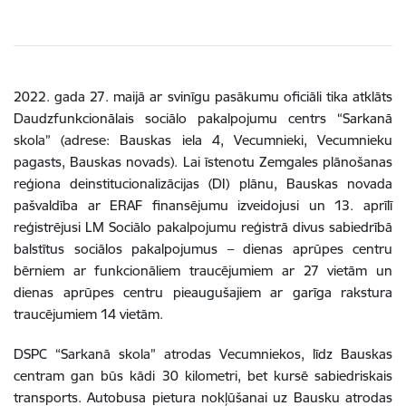
2022. gada 27. maijā ar svinīgu pasākumu oficiāli tika atklāts
Daudzfunkcionālais sociālo pakalpojumu centrs “Sarkanā
skola” (adrese: Bauskas iela 4, Vecumnieki, Vecumnieku
pagasts, Bauskas novads). Lai īstenotu Zemgales plānošanas
reģiona deinstitucionalizācijas (DI) plānu, Bauskas novada
pašvaldība ar ERAF finansējumu izveidojusi un 13. aprīlī
reģistrējusi LM Sociālo pakalpojumu reģistrā divus sabiedrībā
balstītus sociālos pakalpojumus – dienas aprūpes centru
bērniem ar funkcionāliem traucējumiem ar 27 vietām un
dienas aprūpes centru pieaugušajiem ar garīga rakstura
traucējumiem 14 vietām.
DSPC “Sarkanā skola” atrodas Vecumniekos, līdz Bauskas
centram gan būs kādi 30 kilometri, bet kursē sabiedriskais
transports. Autobusa pietura nokļūšanai uz Bausku atrodas