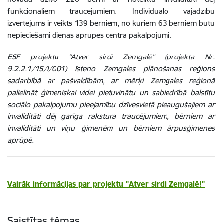
funkcionāliem traucējumiem. Individuālo vajadzību
izvērtējums ir veikts 139 bērniem, no kuriem 63 bērniem būtu
nepieciešami dienas aprūpes centra pakalpojumi.
ESF projektu “Atver sirdi Zemgalē” (projekta Nr.
9.2.2.1/15/I/001) īsteno Zemgales plānošanas reģions
sadarbībā ar pašvaldībām, ar mērķi Zemgales reģionā
palielināt ģimeniskai videi pietuvinātu un sabiedrībā balstītu
sociālo pakalpojumu pieejamību dzīvesvietā pieaugušajiem ar
invaliditāti dēļ garīga rakstura traucējumiem, bērniem ar
invaliditāti un viņu ģimenēm un bērniem ārpusģimenes
aprūpē.
Vairāk informācijas par projektu "Atver sirdi Zemgalē!"
Saistītas tēmas