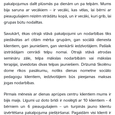
pakalpojumus dalīt plūsmās pa dienām un pa telpām. Mums
bija saruna ar vecākiem – ir vecāki, kas vēlas, lai bērni ar
pieaugušajiem reizēm strādātu kopā, un ir vecāki, kuri grib, lai
grupas būtu nodalītas.
Savukārt, ēkas otrajā stāvā pakalpojumi un nodarbības tiks
piedāvātas arī citām mērķa grupām, gan sociālā dienesta
klientiem, gan jauniešiem, gan vienkārši iedzīvotājiem. Pašlaik
izstrādājam cenrādi telpu nomai. Otrajā stāvā atrodas
semināru zāle, telpa mākslas nodarbībām vai mākslas
terapijai, izveidotas divas telpas jauniešiem. Drīzumā Skolēnu
dome rīkos pasākumu, notiks dienas nometne sociālo
pedagogu klientiem, iedzīvotājiem būs pieejamas maksas
jogas nodarbības.
Pirmais mēnesis ar dienas aprūpes centru klientiem mums ir
bijis maijs. Līgumi uz doto brīdi ir noslēgti ar 10 klientiem – 4
bērniem un 6 pieaugušajiem – un turpinās jauno klientu
izvērtēšana pakalpojuma piešķiršanai. Pagaidām visi klienti ir