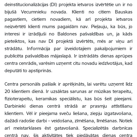
deinstitucionalizācijas (DI) projekta ietvaros izvērtētie un ir no
bijušā Vecumnieku novada. Klienti no citiem Bauskas
pagastiem, cietiem novadiem, kā arī projekta ietvaros
neizvērtēti klienti mums pagaidām nav. Pieļauju, ka būs, jo
interesi ir izrādījuši no Baldones pašvaldības un, ja kāds
pieteiktos, kas nav DI projektā izvērtēts, mēs ar viņu arī
strādātu. Informācija par izveidotajiem pakalpojumiem ir
publicēta pašvaldības mājaslapā. Ir izstrādāts dienas aprūpes
centra cenrādis, varēsim uzņemt citu novadu iedzīvotājus, kad
deputāti to apstiprinās.
Centra personāls pašlaik ir aprēķināts, lai varētu uzņemt līdz
20 klientiem dienā. Ir uzsāktas sarunas ar mūzikas terapeitu,
fizioterapeitu, keramikas speciālistu, kas būs šeit pieejami.
Darbinieki dienas centrā strādā ar prasmju attīstīšanu
klientiem. Vēl ir pieejama sveču liešana, ziepju izgatavošana,
dažādi radošie darbi – veidošana, zīmēšana, līmēšanas. Notiek
arī meistarklases ēst gatavošanā. Specializētās darbnīcas
centrā nav, šis aktivitātes tiek piedāvātas dienas centra