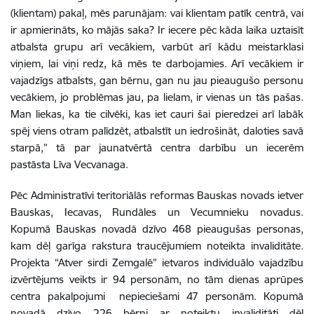
(klientam) pakaļ, mēs parunājam: vai klientam patīk centrā, vai
ir apmierināts, ko mājās saka? Ir iecere pēc kāda laika uztaisīt
atbalsta grupu arī vecākiem, varbūt arī kādu meistarklasi
viņiem, lai viņi redz, kā mēs te darbojamies. Arī vecākiem ir
vajadzīgs atbalsts, gan bērnu, gan nu jau pieaugušo personu
vecākiem, jo problēmas jau, pa lielam, ir vienas un tās pašas.
Man liekas, ka tie cilvēki, kas iet cauri šai pieredzei arī labāk
spēj viens otram palīdzēt, atbalstīt un iedrošināt, daloties savā
starpā,” tā par jaunatvērtā centra darbību un iecerēm
pastāsta Līva Vecvanaga.
Pēc Administratīvi teritoriālās reformas Bauskas novads ietver
Bauskas, Iecavas, Rundāles un Vecumnieku novadus.
Kopumā Bauskas novadā dzīvo 468 pieaugušas personas,
kam dēļ garīga rakstura traucējumiem noteikta invaliditāte.
Projekta “Atver sirdi Zemgalē” ietvaros individuālo vajadzību
izvērtējums veikts ir 94 personām, no tām dienas aprūpes
centra pakalpojumi nepieciešami 47 personām. Kopumā
novadā dzīvo 226 bērni ar noteiktu invaliditāti dēļ