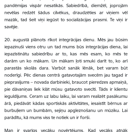
pandēmijas vispār nesatikās. Sabiedrībā, diemžēl, joprojām
nevēlas redzēt šādus cilvēkus, draudzēties ar viņiem vēl
mazāk, tad šeit viņi iegūst to socializācijas prasmi. Te viņi ir
savējie.
20. augustā plānots rīkot integrācijas dienu. Mēs jau būsim
iepazinuši viens otru un tad mums būs integrācijas diena, lai
iepazīstinātu sabiedrību ar to, kas mēs esam, ko mēs te
darām un ko mākam. Un mākam ļoti smuki darīt to, ko arī
parastās skolās dara. Varbūt sanāk lēnāk, bet varam būt
noderīgi. Pēc dienas centrā gatavotajām svecēm jau tagad ir
pieprasījums – novada darbinieki, braucot pieredzes apmaiņā,
pie dāvaniņas liek klāt mūsu gatavoto svecīti. Tāds ir klientu
ieguldījums. Ceram uz labu laiku, lai varam realizēt pasākumu
ārā, piedāvāt kādas sportiskās aktivitātes, iesaistīt bērnus ar
burbuļiem un bumbām, sejiņu apgleznošanu un mūziku. Lai
parādītu, kā mums viss te notiek un ir forši.
Man ir svarīgs vecāku novērtējums. Kad vecāks atnāk