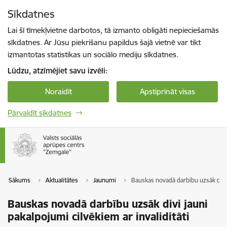
Pāriet uz lapas saturu
Sīkdatnes
Spied
lai meklētu
Enter
Lai šī tīmekļvietne darbotos, tā izmanto obligāti nepieciešamās
sīkdatnes. Ar Jūsu piekrišanu papildus šajā vietnē var tikt
izmantotas statistikas un sociālo mediju sīkdatnes.
Lūdzu, atzīmējiet savu izvēli:
Noraidīt
Apstiprināt visas
Pārvaldīt sīkdatnes
Sākums
Aktualitātes
Jaunumi
Bauskas novadā darbību uzsāk divi j
Bauskas novadā darbību uzsāk divi jauni
pakalpojumi cilvēkiem ar invaliditāti