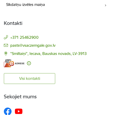
Sīkdatņu izvēles maiņa
Kontakti
+371 25462900
E-pasts:
pasts@vsaczemgale.gov.lv
"Smiltaiņi", Iecava, Bauskas novads, LV-3913
Visi kontakti
Sekojiet mums