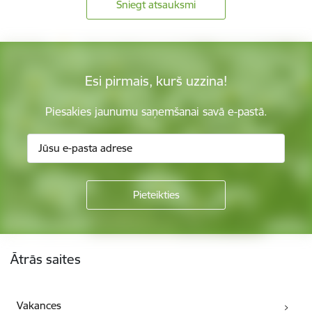
Sniegt atsauksmi
Esi pirmais, kurš uzzina!
Piesakies jaunumu saņemšanai savā e-pastā.
Kājene
Ātrās saites
Vakances