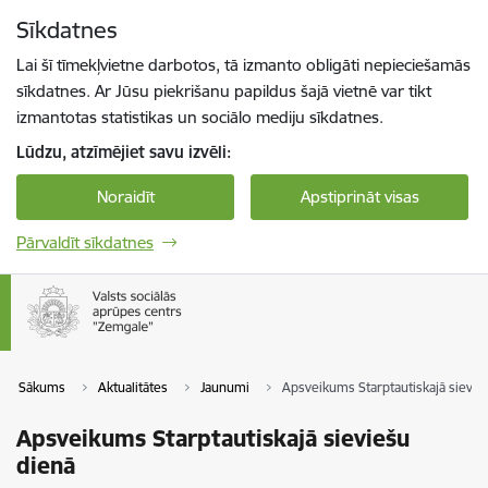
Pāriet uz lapas saturu
Sīkdatnes
Spied
lai meklētu
Enter
Lai šī tīmekļvietne darbotos, tā izmanto obligāti nepieciešamās
sīkdatnes. Ar Jūsu piekrišanu papildus šajā vietnē var tikt
izmantotas statistikas un sociālo mediju sīkdatnes.
Lūdzu, atzīmējiet savu izvēli:
Noraidīt
Apstiprināt visas
Pārvaldīt sīkdatnes
Sākums
Aktualitātes
Jaunumi
Apsveikums Starptautiskajā sievie
Apsveikums Starptautiskajā sieviešu
dienā