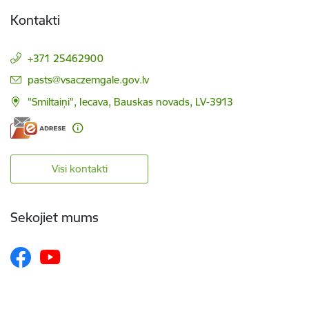
Kontakti
+371 25462900
E-pasts:
pasts@vsaczemgale.gov.lv
"Smiltaiņi", Iecava, Bauskas novads, LV-3913
Visi kontakti
Sekojiet mums