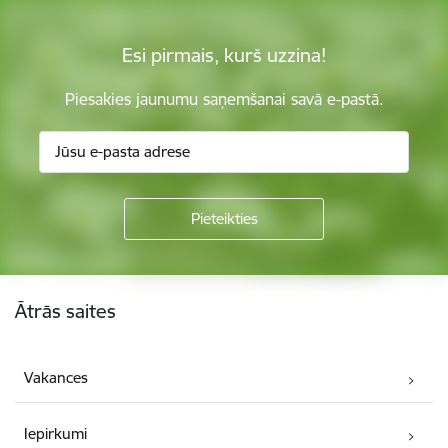
Esi pirmais, kurš uzzina!
Piesakies jaunumu saņemšanai savā e-pastā.
Kājene
Ātrās saites
Vakances
Iepirkumi