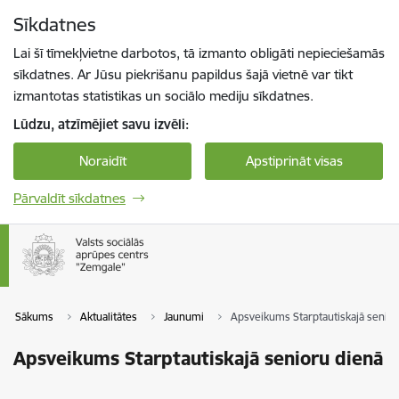
Pāriet uz lapas saturu
Sīkdatnes
Spied
lai meklētu
Enter
Lai šī tīmekļvietne darbotos, tā izmanto obligāti nepieciešamās
sīkdatnes. Ar Jūsu piekrišanu papildus šajā vietnē var tikt
izmantotas statistikas un sociālo mediju sīkdatnes.
Lūdzu, atzīmējiet savu izvēli:
Noraidīt
Apstiprināt visas
Pārvaldīt sīkdatnes
Sākums
Aktualitātes
Jaunumi
Apsveikums Starptautiskajā senior
Apsveikums Starptautiskajā senioru dienā