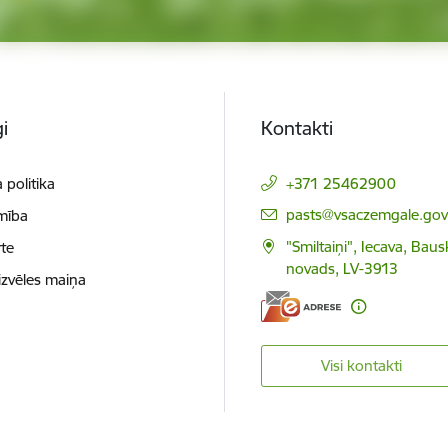
i
Kontakti
 politika
+371 25462900
E-pasts:
pasts@vsaczemgale.gov.
mība
"Smiltaiņi", Iecava, Bau
te
novads, LV-3913
izvēles maiņa
Visi kontakti