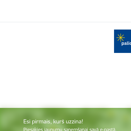
Esi pirmais, kurš uzzina!
Piesakies jaunumu saņemšanai savā e-pastā.