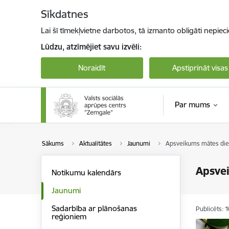
Pāriet uz lapas saturu
Sīkdatnes
Lai šī tīmekļvietne darbotos, tā izmanto obligāti nepiec
Lūdzu, atzīmējiet savu izvēli:
Noraidīt
Apstiprināt visas
Par mums
Sākums
Aktualitātes
Jaunumi
Apsveikums mātes di
Apsve
Notikumu kalendārs
Jaunumi
Sadarbība ar plānošanas
Publicēts: 
reģioniem