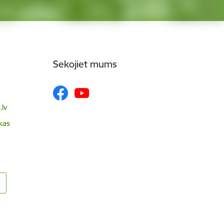
Sekojiet mums
lv
skas