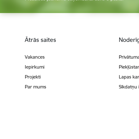
Kājene
Ātrās saites
Noderīg
Vakances
Privātuma
Iepirkumi
Piekļūsta
Projekti
Lapas kar
Par mums
Sīkdatņu 