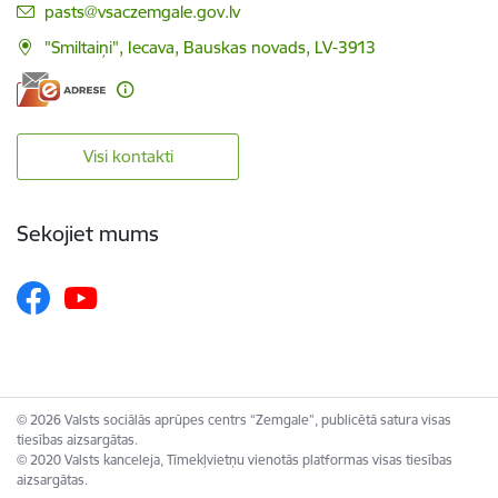
E-pasts:
pasts@vsaczemgale.gov.lv
"Smiltaiņi", Iecava, Bauskas novads, LV-3913
Visi kontakti
Sekojiet mums
© 2026 Valsts sociālās aprūpes centrs “Zemgale”, publicētā satura visas
tiesības aizsargātas.
© 2020 Valsts kanceleja, Tīmekļvietņu vienotās platformas visas tiesības
aizsargātas.