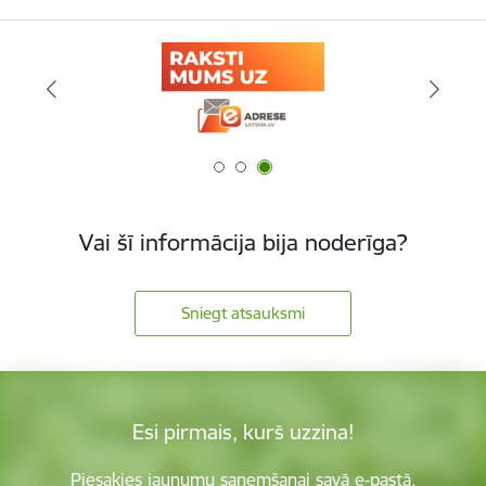
Vai šī informācija bija noderīga?
Sniegt atsauksmi
Esi pirmais, kurš uzzina!
Piesakies jaunumu saņemšanai savā e-pastā.