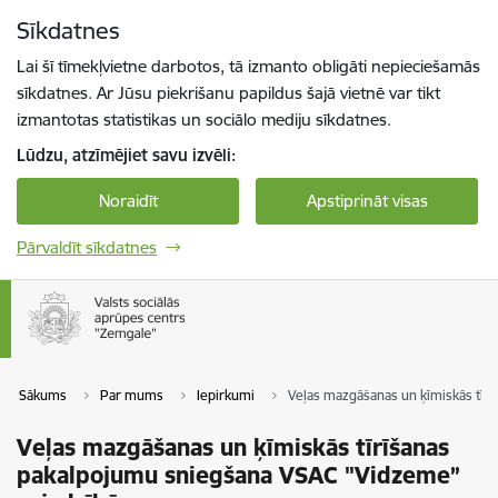
Pāriet uz lapas saturu
Sīkdatnes
Spied
lai meklētu
Enter
Lai šī tīmekļvietne darbotos, tā izmanto obligāti nepieciešamās
sīkdatnes. Ar Jūsu piekrišanu papildus šajā vietnē var tikt
izmantotas statistikas un sociālo mediju sīkdatnes.
Lūdzu, atzīmējiet savu izvēli:
Noraidīt
Apstiprināt visas
Pārvaldīt sīkdatnes
Sākums
Par mums
Iepirkumi
Veļas mazgāšanas un ķīmiskās tīr
Veļas mazgāšanas un ķīmiskās tīrīšanas
pakalpojumu sniegšana VSAC "Vidzeme”