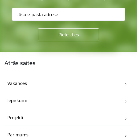
Kājene
Ātrās saites
Vakances
Iepirkumi
Projekti
Par mums