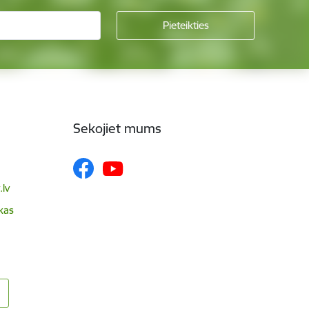
Sekojiet mums
lv
skas