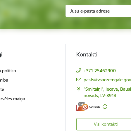
i
Kontakti
 politika
+371 25462900
E-pasts:
pasts@vsaczemgale.gov.
mība
"Smiltaiņi", Iecava, Bau
te
novads, LV-3913
izvēles maiņa
Visi kontakti