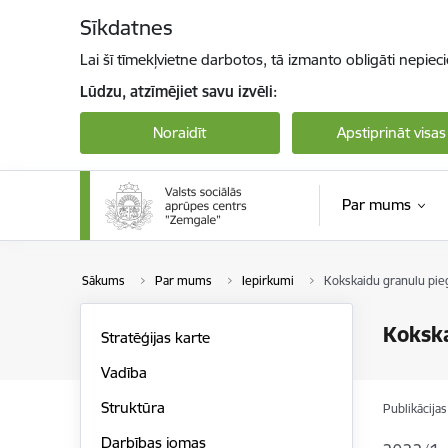
Pāriet uz lapas saturu
Sīkdatnes
Lai šī tīmekļvietne darbotos, tā izmanto obligāti nepiec
Lūdzu, atzīmējiet savu izvēli:
Noraidīt
Apstiprināt visas
Par mums
Sākums
Par mums
Iepirkumi
Kokskaidu granulu pi
Koksk
Stratēģijas karte
Vadība
Struktūra
Publikācija
Darbības jomas