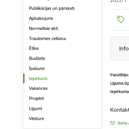
2022/1
Publikācijas un pārskati
Apbalvojumi
Normatīvie akti
Trauksmes celšana
Inf
Ētika
Budžets
Īpašumi
Pasūtītājs
Iepirkumi
Līguma izp
Vakances
Iepirkuma
Projekti
Līgumi
Kontakt
Vēsture
E-pas
dana.