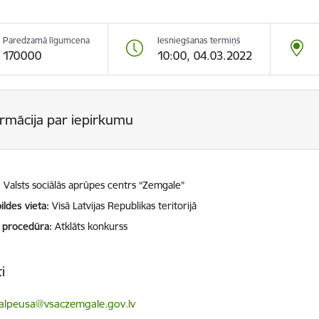
Paredzamā līgumcena
Iesniegšanas termiņš
170000
10:00, 04.03.2022
ormācija par iepirkumu
Valsts sociālās aprūpes centrs “Zemgale”
ildes vieta
Visā Latvijas Republikas teritorijā
 procedūra
Atklāts konkurss
i
ts:
alpeusa@vsaczemgale.gov.lv