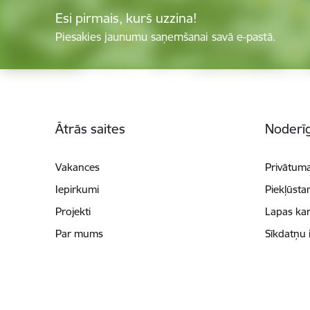
Esi pirmais, kurš uzzina!
Piesakies jaunumu saņemšanai savā e-pastā.
Kājene
Ātrās saites
Noderīg
Vakances
Privātuma
Iepirkumi
Piekļūsta
Projekti
Lapas kar
Par mums
Sīkdatņu 