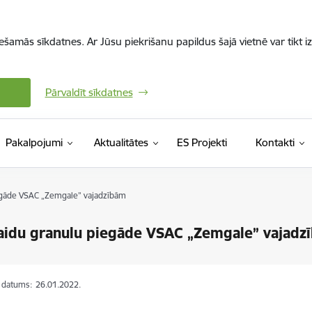
iešamās sīkdatnes. Ar Jūsu piekrišanu papildus šajā vietnē var tikt i
Pārvaldīt sīkdatnes
Pakalpojumi
Aktualitātes
ES Projekti
Kontakti
egāde VSAC „Zemgale” vajadzībām
aidu granulu piegāde VSAC „Zemgale” vajadz
s datums:
26.01.2022.