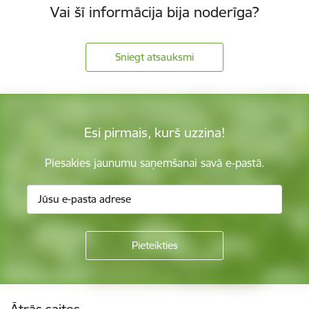
Vai šī informācija bija noderīga?
Sniegt atsauksmi
Esi pirmais, kurš uzzina!
Piesakies jaunumu saņemšanai savā e-pastā.
Kājene
Ātrās saites