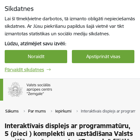
Pāriet uz lapas saturu
Sīkdatnes
Spied
lai meklētu
Enter
Lai šī tīmekļvietne darbotos, tā izmanto obligāti nepieciešamās
sīkdatnes. Ar Jūsu piekrišanu papildus šajā vietnē var tikt
izmantotas statistikas un sociālo mediju sīkdatnes.
Lūdzu, atzīmējiet savu izvēli:
Noraidīt
Apstiprināt visas
Pārvaldīt sīkdatnes
Sākums
Par mums
Iepirkumi
Interaktīvais displejs ar programma
Interaktīvais displejs ar programmatūru,
5 (pieci ) komplekti un uzstādīšana Valsts