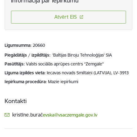
Informācija par iepirkumu
Atvērt EIS
Līgumsumma
20660
Piegādātājs / izpildītājs:
'Baltijas Biroju Tehnoloģijas' SIA
Pasūtītājs
Valsts sociālās aprūpes centrs “Zemgale”
Līguma izpildes vieta
Iecavas novads Smiltaiņi (LATVIJA), LV-3913
Iepirkuma procedūra
Mazie iepirkumi
Kontakti
E-pasts:
kristīne.burač
evska@vsaczemgale.gov.lv