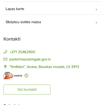
Lapas karte
Sīkdatņu izvēles maiņa
Kontakti
+371 25462900
E-pasts:
pasts@vsaczemgale.gov.lv
"Smiltaiņi", Iecava, Bauskas novads, LV-3913
Visi kontakti