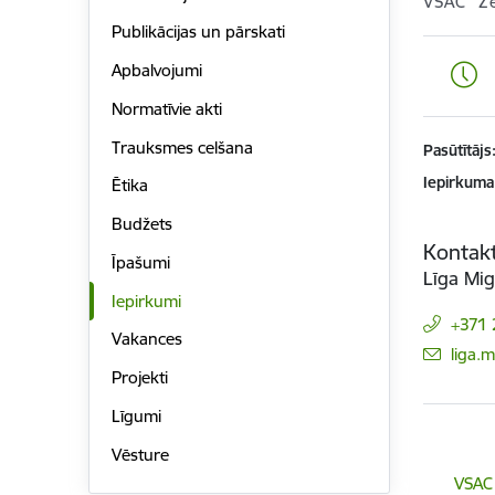
VSAC “Z
Publikācijas un pārskati
Apbalvojumi
Normatīvie akti
Trauksmes celšana
Pasūtītājs
Iepirkuma
Ētika
Budžets
Kontakt
Īpašumi
Līga Mig
Iepirkumi
+371
Vakances
E-pas
liga.
Projekti
Līgumi
Vēsture
Lejupielā
VSAC