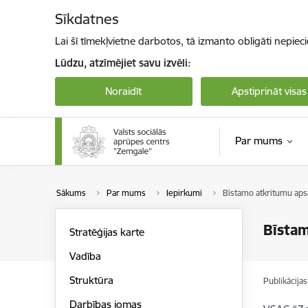
Pāriet uz lapas saturu
Sīkdatnes
Lai šī tīmekļvietne darbotos, tā izmanto obligāti nepiec
Lūdzu, atzīmējiet savu izvēli:
Noraidīt
Apstiprināt visas
Par mums
Sākums
Par mums
Iepirkumi
Bīstamo atkritumu aps
Bīstam
Stratēģijas karte
Vadība
Struktūra
Publikācija
Darbības jomas