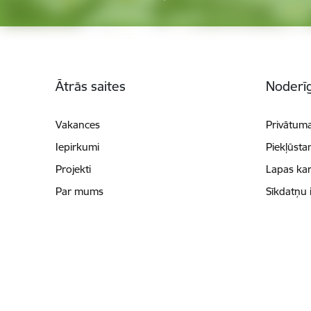
Kājene
Ātrās saites
Noderīg
Vakances
Privātuma
Iepirkumi
Piekļūsta
Projekti
Lapas kar
Par mums
Sīkdatņu 