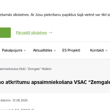
iešamās sīkdatnes. Ar Jūsu piekrišanu papildus šajā vietnē var tikt i
Pārvaldīt sīkdatnes
Pakalpojumi
Aktualitātes
ES Projekti
Kontakti
aimniekošana VSAC “Zemgale” filiālēm
o atkritumu apsaimniekošana VSAC “Zemgale
s datums:
21.06.2020.