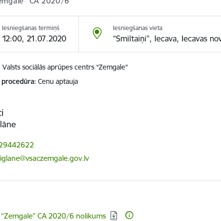
emgale” CA 2020/6
Iesniegšanas termiņš
Iesniegšanas vieta
12:00, 21.07.2020
“Smiltaiņi”, Iecava, Iecavas no
Valsts sociālās aprūpes centrs “Zemgale”
 procedūra
Cenu aptauja
i
lāne
 29442622
ts:
miglane@vsaczemgale.gov.lv
dēt:
 “Zemgale” CA 2020/6 nolikums