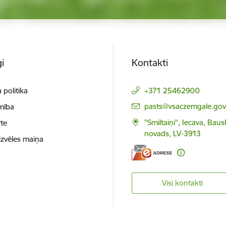
i
Kontakti
 politika
+371 25462900
E-pasts:
pasts@vsaczemgale.gov.
mība
"Smiltaiņi", Iecava, Bau
te
novads, LV-3913
izvēles maiņa
Visi kontakti