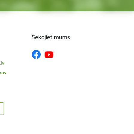
Sekojiet mums
lv
skas