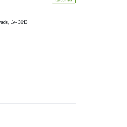
Izsludināts
vads, LV- 3913