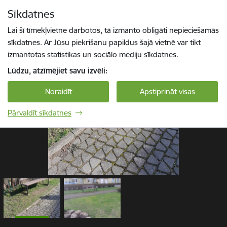
Pāriet uz lapas saturu
Sīkdatnes
1 / 2
Spied
lai meklētu
Enter
Lai šī tīmekļvietne darbotos, tā izmanto obligāti nepieciešamās
sīkdatnes. Ar Jūsu piekrišanu papildus šajā vietnē var tikt
izmantotas statistikas un sociālo mediju sīkdatnes.
Lūdzu, atzīmējiet savu izvēli:
Noraidīt
Apstiprināt visas
Pārvaldīt sīkdatnes