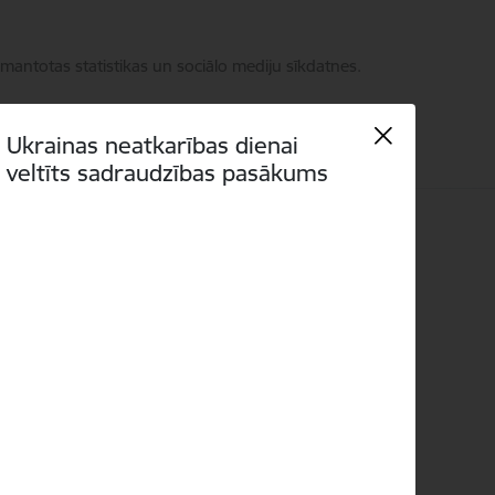
zmantotas statistikas un sociālo mediju sīkdatnes.
Ukrainas neatkarības dienai
veltīts sadraudzības pasākums
Meklēt
Piekļūstamība