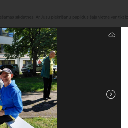
iešamās sīkdatnes. Ar Jūsu piekrišanu papildus šajā vietnē var tikt i
Pārvaldīt sīkdatnes
Pakalpojumi
Aktualitātes
ES Projekti
Kontakti