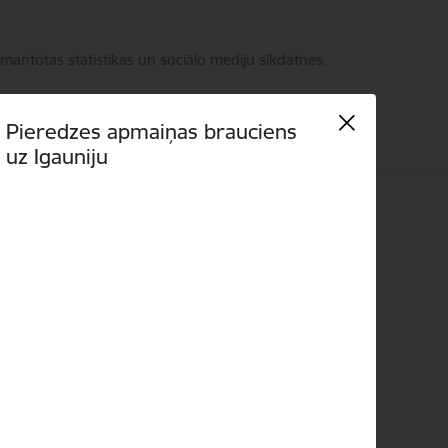
zmantotas statistikas un sociālo mediju sīkdatnes.
Pieredzes apmaiņas brauciens
uz Igauniju
Meklēt
Piekļūstamība