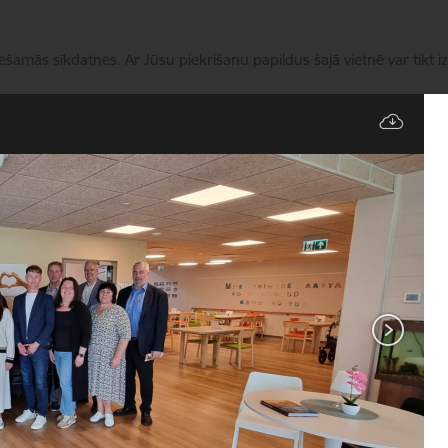
iešamās sīkdatnes. Ar Jūsu piekrišanu papildus šajā vietnē var tikt i
Pārvaldīt sīkdatnes
Pakalpojumi
Aktualitātes
ES Projekti
Kontakti