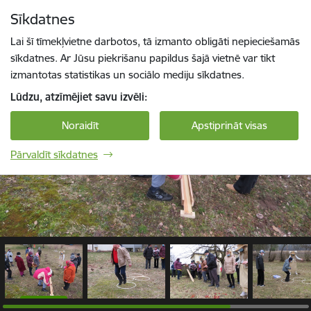
Pāriet uz lapas saturu
Sīkdatnes
1 / 5
Spied
lai meklētu
Enter
Lai šī tīmekļvietne darbotos, tā izmanto obligāti nepieciešamās
sīkdatnes. Ar Jūsu piekrišanu papildus šajā vietnē var tikt
izmantotas statistikas un sociālo mediju sīkdatnes.
Lūdzu, atzīmējiet savu izvēli:
Noraidīt
Apstiprināt visas
Pārvaldīt sīkdatnes