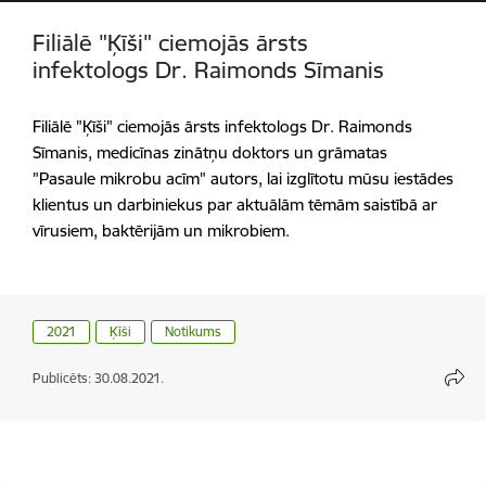
Filiālē "Ķīši" ciemojās ārsts
infektologs Dr. Raimonds Sīmanis
Filiālē "Ķīši" ciemojās ārsts infektologs Dr. Raimonds
Sīmanis, medicīnas zinātņu doktors un grāmatas
"Pasaule mikrobu acīm" autors, lai izglītotu mūsu iestādes
klientus un darbiniekus par aktuālām tēmām saistībā ar
vīrusiem, baktērijām un mikrobiem.
2021
Ķīši
Notikums
Publicēts: 30.08.2021.