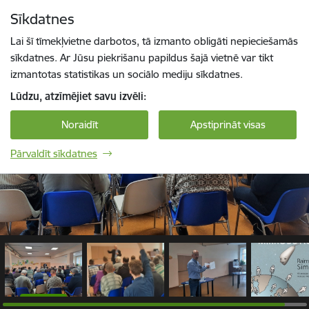
Pāriet uz lapas saturu
Sīkdatnes
1 / 4
Spied
lai meklētu
Enter
Lai šī tīmekļvietne darbotos, tā izmanto obligāti nepieciešamās
sīkdatnes. Ar Jūsu piekrišanu papildus šajā vietnē var tikt
izmantotas statistikas un sociālo mediju sīkdatnes.
Lūdzu, atzīmējiet savu izvēli:
Noraidīt
Apstiprināt visas
Pārvaldīt sīkdatnes