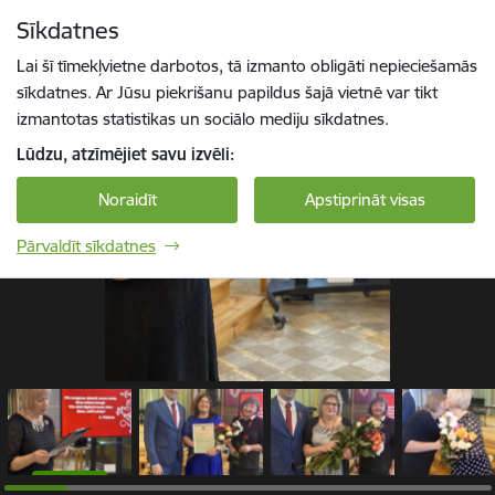
Pāriet uz lapas saturu
Sīkdatnes
1 / 29
Spied
lai meklētu
Enter
Lai šī tīmekļvietne darbotos, tā izmanto obligāti nepieciešamās
sīkdatnes. Ar Jūsu piekrišanu papildus šajā vietnē var tikt
izmantotas statistikas un sociālo mediju sīkdatnes.
Lūdzu, atzīmējiet savu izvēli:
Noraidīt
Apstiprināt visas
Pārvaldīt sīkdatnes