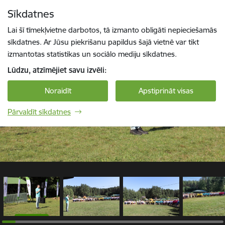
Pāriet uz lapas saturu
Sīkdatnes
1 / 60
Spied
lai meklētu
Enter
Lai šī tīmekļvietne darbotos, tā izmanto obligāti nepieciešamās
sīkdatnes. Ar Jūsu piekrišanu papildus šajā vietnē var tikt
izmantotas statistikas un sociālo mediju sīkdatnes.
Lūdzu, atzīmējiet savu izvēli:
Noraidīt
Apstiprināt visas
Pārvaldīt sīkdatnes