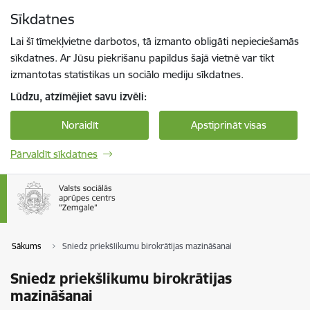
Pāriet uz lapas saturu
Sīkdatnes
Spied
lai meklētu
Enter
Lai šī tīmekļvietne darbotos, tā izmanto obligāti nepieciešamās
sīkdatnes. Ar Jūsu piekrišanu papildus šajā vietnē var tikt
izmantotas statistikas un sociālo mediju sīkdatnes.
Lūdzu, atzīmējiet savu izvēli:
Noraidīt
Apstiprināt visas
Pārvaldīt sīkdatnes
Sākums
Sniedz priekšlikumu birokrātijas mazināšanai
Sniedz priekšlikumu birokrātijas
mazināšanai