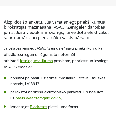
Aizpildot šo anketu, Jūs varat sniegt priekšlikumus
birokrātijas mazināšanai VSAC “Zemgale” darbības
jomā. Jūsu viedoklis ir svarīgs, lai veidotu efektīvāku,
saprotamāku un pieejamāku valsts pārvaldi.
Ja vēlaties iesniegt VSAC "Zemgale" savu priekšlikumu kā
oficiālu iesniegumu, lūgums to noformēt
atbilstoši
Iesnieguma likuma
prasībām, parakstīt un iesniegt
VSAC "Zemgale":
nosūtot pa pastu uz adresi "Smiltaiņi", Iecava, Bauskas
novads, LV-3913
parakstot ar drošu elektronisko parakstu un nosūtot
uz
pasts@vsaczemgale.gov.lv
,
izmantojot
E-adreses
pieteikuma formu.