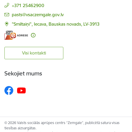
+371 25462900
E-pasts:
pasts@vsaczemgale.gov.lv
"Smiltaiņi", Iecava, Bauskas novads, LV-3913
Visi kontakti
Sekojiet mums
© 2026 Valsts sociālās aprūpes centrs “Zemgale”, publicētā satura visas
tiesības aizsargātas.