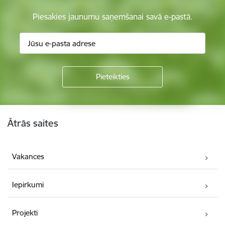
Piesakies jaunumu saņemšanai savā e-pastā.
Kājene
Ātrās saites
Vakances
Iepirkumi
Projekti