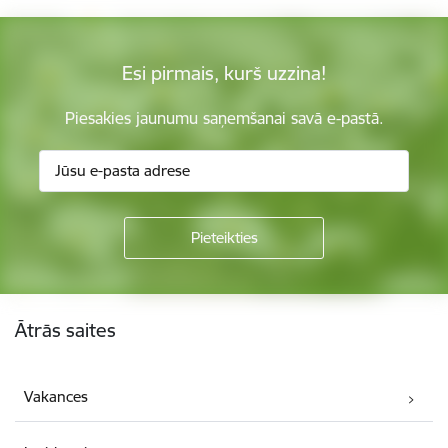
Esi pirmais, kurš uzzina!
Piesakies jaunumu saņemšanai savā e-pastā.
Kājene
Ātrās saites
Vakances