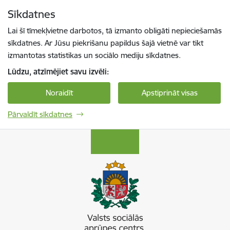
Pāriet uz lapas saturu
Sīkdatnes
Spied
lai meklētu
Enter
Lai šī tīmekļvietne darbotos, tā izmanto obligāti nepieciešamās
sīkdatnes. Ar Jūsu piekrišanu papildus šajā vietnē var tikt
izmantotas statistikas un sociālo mediju sīkdatnes.
Lūdzu, atzīmējiet savu izvēli:
Noraidīt
Apstiprināt visas
Pārvaldīt sīkdatnes
Valsts sociālās aprūpes centrs “Zemgale”