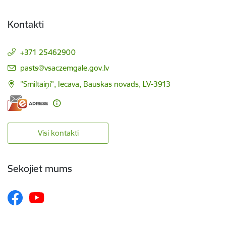
Kontakti
+371 25462900
E-pasts:
pasts@vsaczemgale.gov.lv
"Smiltaiņi", Iecava, Bauskas novads, LV-3913
Visi kontakti
Sekojiet mums