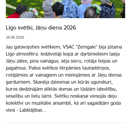
Līgo svētki, Jāņu diena 2026
26.06.2026.
Jau gatavojoties svētkiem, VSAC "Zemgale" bija jūtama
Līgo atmosfēra. Iedzīvotāji kopā ar darbiniekiem lasīja
Jāņu zāles, pina vainagus, sēja sieru, rotāja telpas un
pagalmus. Pašos svētkos tērpāmies tautastērpos,
rotājāmies ar vainagiem un mielojāmies ar Jāņu dienas
gardumiem. Skanēja dziesmas un kūrās ugunskuri,
kuros dedzinājām sliktās domas un lūdzām labvēlību,
veselību un lielu laimi. Svētku noskaņai viesojās deju
kolektīvi un muzikālie ansambļi, kā arī sagaidījām goda
viesi - Labklājības…