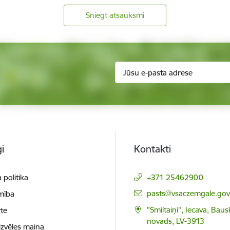
Sniegt atsauksmi
i
Kontakti
 politika
+371 25462900
E-pasts:
pasts@vsaczemgale.gov.
mība
"Smiltaiņi", Iecava, Bau
te
novads, LV-3913
izvēles maiņa