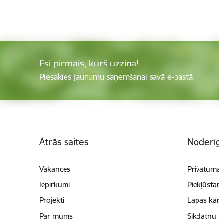
Esi pirmais, kurš uzzina!
Piesakies jaunumu saņemšanai savā e-pastā.
Kājene
Ātrās saites
Noderīg
Vakances
Privātuma
Iepirkumi
Piekļūsta
Projekti
Lapas kar
Par mums
Sīkdatņu 