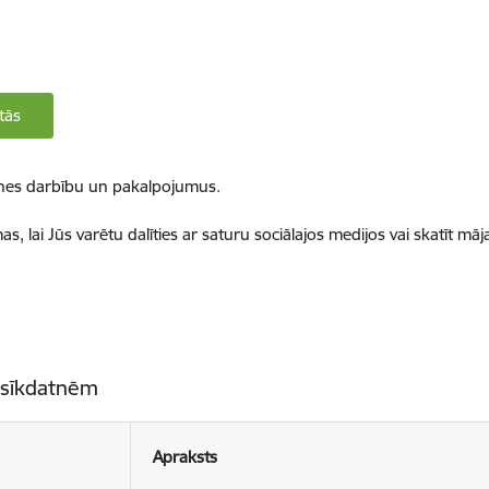
tās
ietnes darbību un pakalpojumus.
, lai Jūs varētu dalīties ar saturu sociālajos medijos vai skatīt mā
 sīkdatnēm
Apraksts