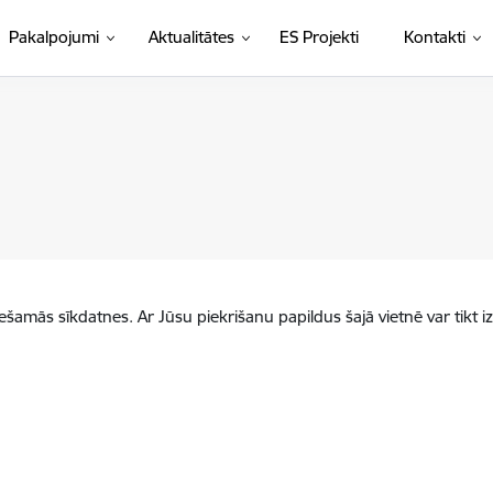
Pakalpojumi
Aktualitātes
ES Projekti
Kontakti
iešamās sīkdatnes. Ar Jūsu piekrišanu papildus šajā vietnē var tikt i