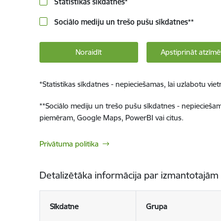
Statistikas sīkdatnes
*
Sociālo mediju un trešo pušu sīkdatnes
**
Noraidīt
Apstiprināt atzīmē
*
Statistikas sīkdatnes - nepieciešamas, lai uzlabotu v
**
Sociālo mediju un trešo pušu sīkdatnes - nepieciešamas
piemēram, Google Maps, PowerBI vai citus.
Privātuma politika
Detalizētāka informācija par izmantotajām
Sīkdatne
Grupa