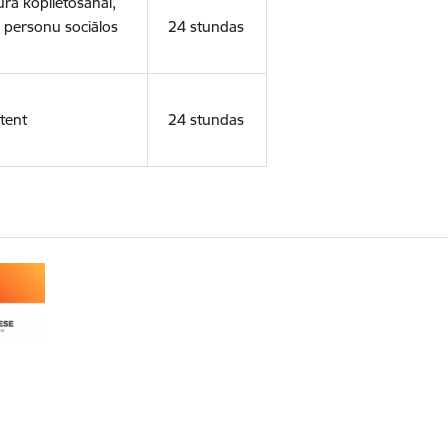
ura koplietošanai,
o personu sociālos
24 stundas
tent
24 stundas