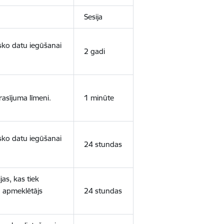
Sesija
isko datu iegūšanai
2 gadi
rasījuma līmeni.
1 minūte
isko datu iegūšanai
24 stundas
as, kas tiek
ā apmeklētājs
24 stundas