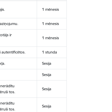
jis.
1 mēnesis
 paziņojumu.
1 mēnesis
otājs ir
1 mēnesis
 autentificētos.
1 stunda
kļa.
Sesija
Sesija
 nerādītu
Sesija
ēruši tos.
 nerādītu
Sesija
ēruši tos.