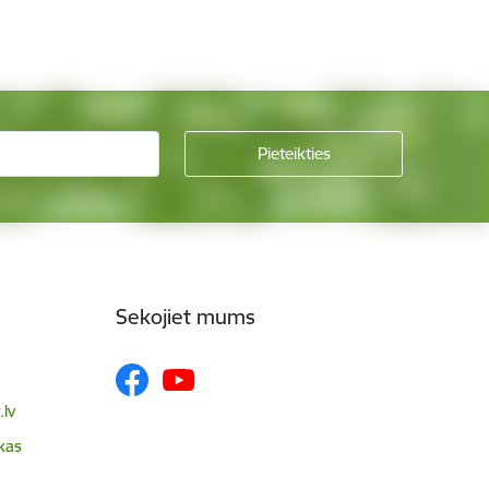
Sekojiet mums
lv
skas