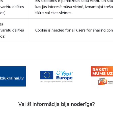
es
Šīs sīkdatnes ir paredzētas tādu vietņu un sat
varētu dalīties
kas jūs interesē mūsu vietnē, izmantojot treš
los)
tīklus vai citas vietnes.
es
varētu dalīties
Cookie is needed for all users for sharing con
los)
Vai šī informācija bija noderīga?