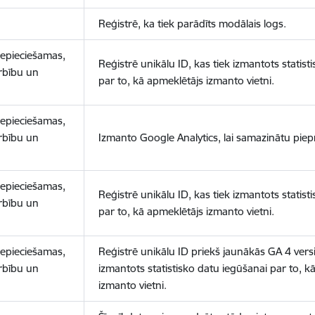
Reģistrē, ka tiek parādīts modālais logs.
nepieciešamas,
Reģistrē unikālu ID, kas tiek izmantots statist
arbību un
par to, kā apmeklētājs izmanto vietni.
nepieciešamas,
arbību un
Izmanto Google Analytics, lai samazinātu piep
nepieciešamas,
Reģistrē unikālu ID, kas tiek izmantots statist
arbību un
par to, kā apmeklētājs izmanto vietni.
nepieciešamas,
Reģistrē unikālu ID priekš jaunākās GA 4 versij
arbību un
izmantots statistisko datu iegūšanai par to, k
izmanto vietni.