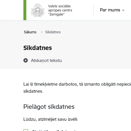
Pāriet uz lapas saturu
Par mums
Sākums
Sīkdatnes
Sīkdatnes
Atskaņot tekstu
Lai šī tīmekļvietne darbotos, tā izmanto obligāti nepiec
sīkdatnes.
Pielāgot sīkdatnes
Lūdzu, atzīmējiet savu izvēli: