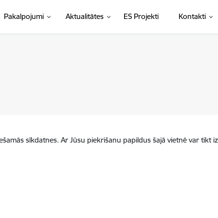
Pakalpojumi
Aktualitātes
ES Projekti
Kontakti
iešamās sīkdatnes. Ar Jūsu piekrišanu papildus šajā vietnē var tikt i