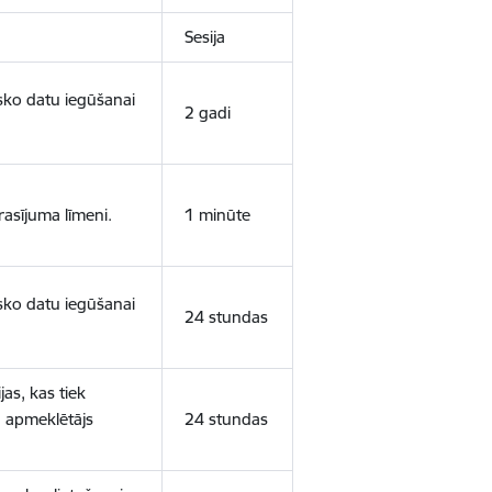
Sesija
isko datu iegūšanai
2 gadi
rasījuma līmeni.
1 minūte
isko datu iegūšanai
24 stundas
as, kas tiek
ā apmeklētājs
24 stundas