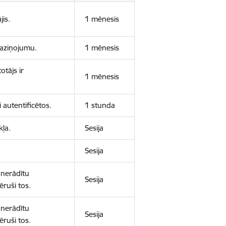
jis.
1 mēnesis
 paziņojumu.
1 mēnesis
otājs ir
1 mēnesis
 autentificētos.
1 stunda
kļa.
Sesija
Sesija
 nerādītu
Sesija
ēruši tos.
 nerādītu
Sesija
ēruši tos.