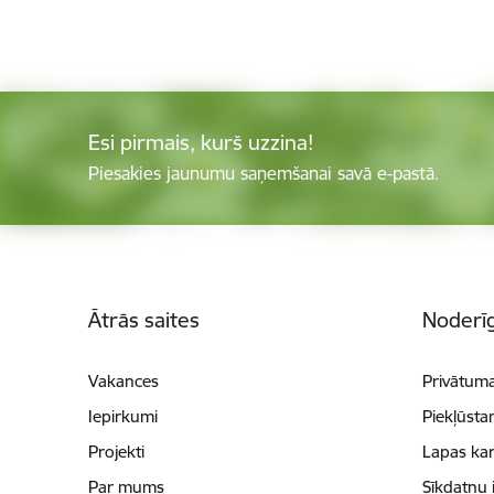
Esi pirmais, kurš uzzina!
Piesakies jaunumu saņemšanai savā e-pastā.
Kājene
Ātrās saites
Noderīg
Vakances
Privātuma
Iepirkumi
Piekļūsta
Projekti
Lapas kar
Par mums
Sīkdatņu 