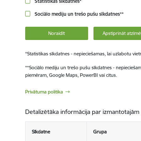
Statistikas sīkdatnes
*
Sociālo mediju un trešo pušu sīkdatnes
**
Noraidīt
Apstiprināt atzīmē
*
Statistikas sīkdatnes - nepieciešamas, lai uzlabotu v
**
Sociālo mediju un trešo pušu sīkdatnes - nepieciešamas
piemēram, Google Maps, PowerBI vai citus.
Privātuma politika
Detalizētāka informācija par izmantotajām
Sīkdatne
Grupa