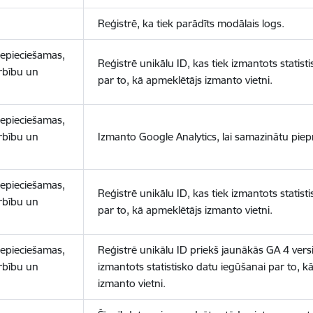
Reģistrē, ka tiek parādīts modālais logs.
nepieciešamas,
Reģistrē unikālu ID, kas tiek izmantots statist
arbību un
par to, kā apmeklētājs izmanto vietni.
nepieciešamas,
arbību un
Izmanto Google Analytics, lai samazinātu piep
nepieciešamas,
Reģistrē unikālu ID, kas tiek izmantots statist
arbību un
par to, kā apmeklētājs izmanto vietni.
nepieciešamas,
Reģistrē unikālu ID priekš jaunākās GA 4 versij
arbību un
izmantots statistisko datu iegūšanai par to, k
izmanto vietni.