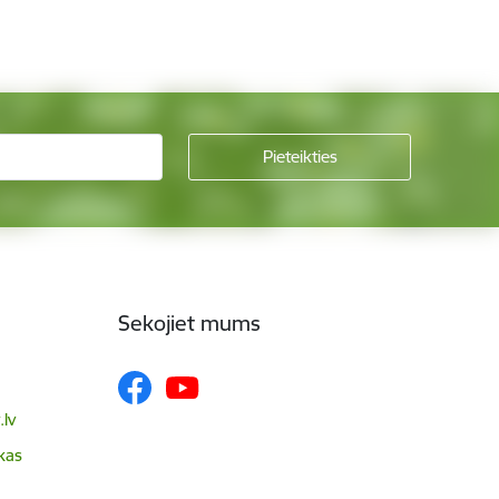
Sekojiet mums
lv
skas