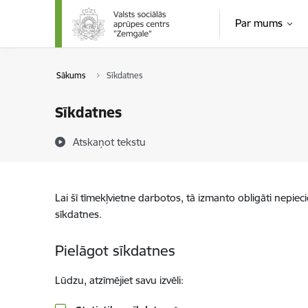
Pāriet uz lapas saturu
Par mums
Sākums
Sīkdatnes
Sīkdatnes
Atskaņot tekstu
Lai šī tīmekļvietne darbotos, tā izmanto obligāti nepiec
sīkdatnes.
Pielāgot sīkdatnes
Lūdzu, atzīmējiet savu izvēli: