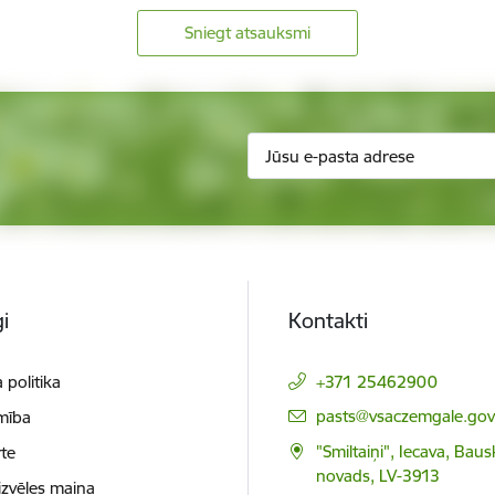
Sniegt atsauksmi
i
Kontakti
 politika
+371 25462900
E-pasts:
pasts@vsaczemgale.gov.
mība
"Smiltaiņi", Iecava, Bau
te
novads, LV-3913
izvēles maiņa