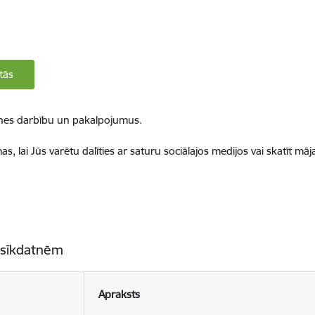
tās
ietnes darbību un pakalpojumus.
, lai Jūs varētu dalīties ar saturu sociālajos medijos vai skatīt mā
 sīkdatnēm
Apraksts