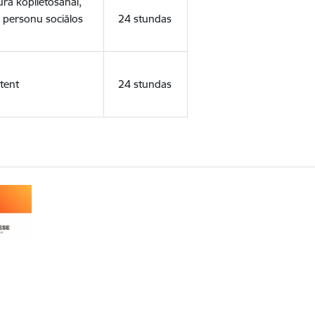
ura koplietošanai,
o personu sociālos
24 stundas
tent
24 stundas