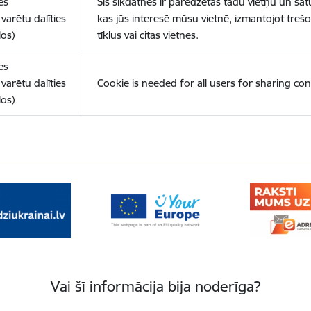
es
Šīs sīkdatnes ir paredzētas tādu vietņu un sat
varētu dalīties
kas jūs interesē mūsu vietnē, izmantojot treš
los)
tīklus vai citas vietnes.
es
varētu dalīties
Cookie is needed for all users for sharing con
los)
Vai šī informācija bija noderīga?