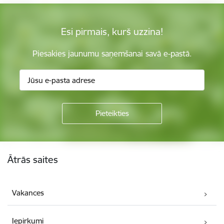
Esi pirmais, kurš uzzina!
Piesakies jaunumu saņemšanai savā e-pastā.
Kājene
Ātrās saites
Vakances
Iepirkumi