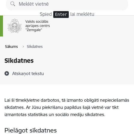
Pāriet uz lapas saturu
Spied
lai meklētu
Enter
Sākums
Sīkdatnes
Sīkdatnes
Atskaņot tekstu
Lai šī tīmekļvietne darbotos, tā izmanto obligāti nepieciešamās
sīkdatnes. Ar Jūsu piekrišanu papildus šajā vietnē var tikt
izmantotas statistikas un sociālo mediju sīkdatnes.
Pielāgot sīkdatnes