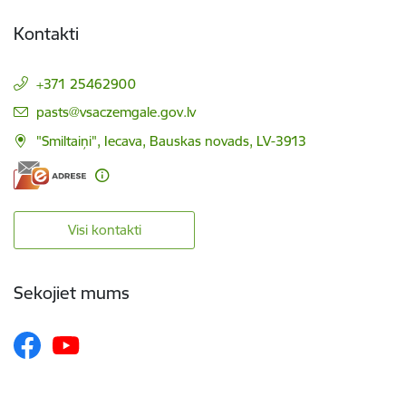
Kontakti
+371 25462900
E-pasts:
pasts@vsaczemgale.gov.lv
"Smiltaiņi", Iecava, Bauskas novads, LV-3913
Visi kontakti
Sekojiet mums