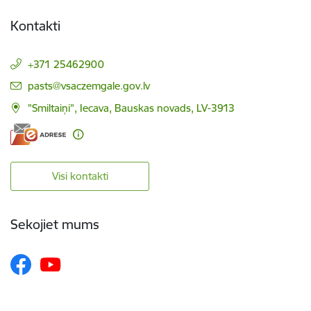
Kontakti
+371 25462900
E-pasts:
pasts@vsaczemgale.gov.lv
"Smiltaiņi", Iecava, Bauskas novads, LV-3913
Visi kontakti
Sekojiet mums