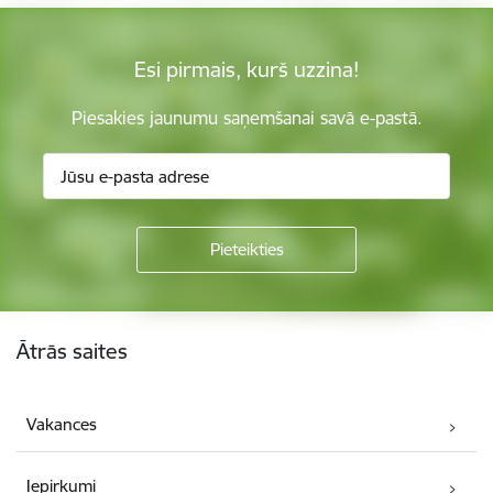
Esi pirmais, kurš uzzina!
Piesakies jaunumu saņemšanai savā e-pastā.
Kājene
Ātrās saites
Vakances
Iepirkumi