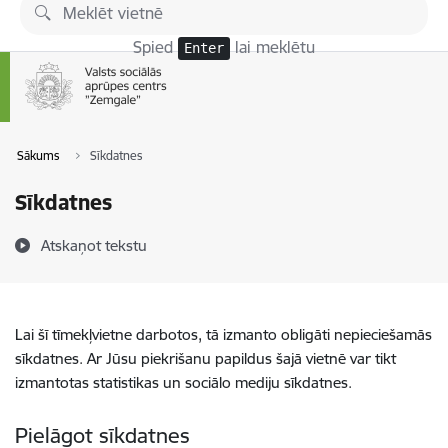
Pāriet uz lapas saturu
Spied
lai meklētu
Enter
Sākums
Sīkdatnes
Sīkdatnes
Atskaņot tekstu
Lai šī tīmekļvietne darbotos, tā izmanto obligāti nepieciešamās
sīkdatnes. Ar Jūsu piekrišanu papildus šajā vietnē var tikt
izmantotas statistikas un sociālo mediju sīkdatnes.
Pielāgot sīkdatnes