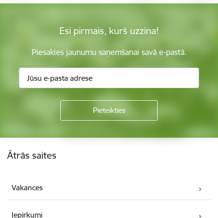
Esi pirmais, kurš uzzina!
Piesakies jaunumu saņemšanai savā e-pastā.
Kājene
Ātrās saites
Vakances
Iepirkumi