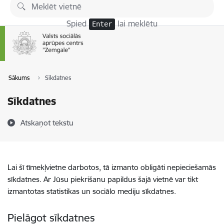
Pāriet uz lapas saturu
Spied
lai meklētu
Enter
Sākums
Sīkdatnes
Sīkdatnes
Atskaņot tekstu
Lai šī tīmekļvietne darbotos, tā izmanto obligāti nepieciešamās
sīkdatnes. Ar Jūsu piekrišanu papildus šajā vietnē var tikt
izmantotas statistikas un sociālo mediju sīkdatnes.
Pielāgot sīkdatnes