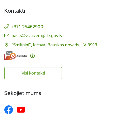
Kontakti
+371 25462900
E-pasts:
pasts@vsaczemgale.gov.lv
"Smiltaiņi", Iecava, Bauskas novads, LV-3913
Visi kontakti
Sekojiet mums