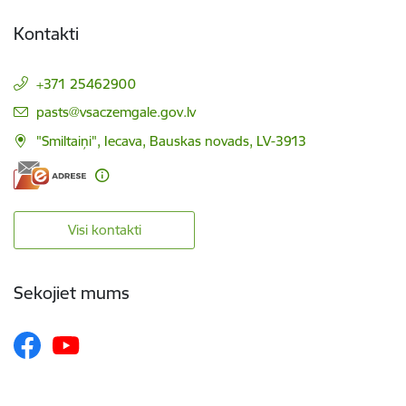
Kontakti
+371 25462900
E-pasts:
pasts@vsaczemgale.gov.lv
"Smiltaiņi", Iecava, Bauskas novads, LV-3913
Visi kontakti
Sekojiet mums