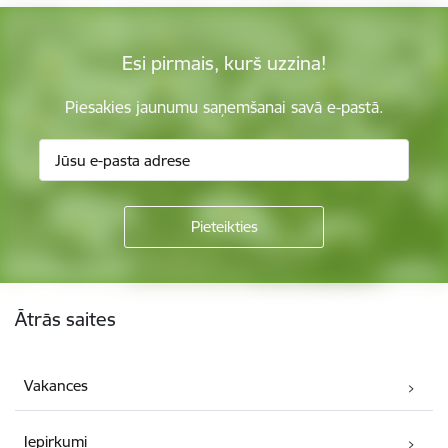
Esi pirmais, kurš uzzina!
Piesakies jaunumu saņemšanai savā e-pastā.
Kājene
Ātrās saites
Vakances
Iepirkumi