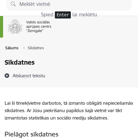
Pāriet uz lapas saturu
Spied
lai meklētu
Enter
Sākums
Sīkdatnes
Sīkdatnes
Atskaņot tekstu
Lai šī tīmekļvietne darbotos, tā izmanto obligāti nepieciešamās
sīkdatnes. Ar Jūsu piekrišanu papildus šajā vietnē var tikt
izmantotas statistikas un sociālo mediju sīkdatnes.
Pielāgot sīkdatnes