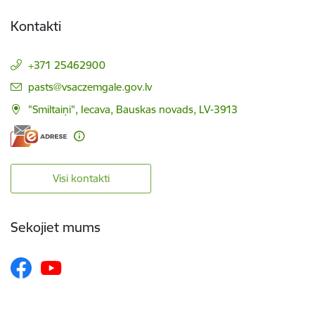
Kontakti
+371 25462900
E-pasts:
pasts@vsaczemgale.gov.lv
"Smiltaiņi", Iecava, Bauskas novads, LV-3913
Visi kontakti
Sekojiet mums