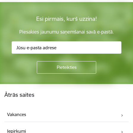
Esi pirmais, kurš uzzina!
Piesakies jaunumu saņemšanai savā e-pastā.
Kājene
Ātrās saites
Vakances
Iepirkumi