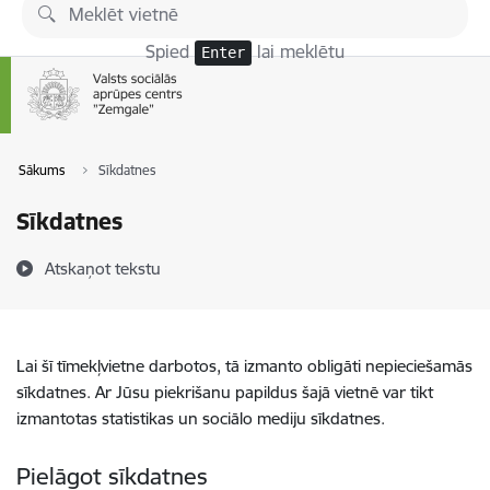
Pāriet uz lapas saturu
Spied
lai meklētu
Enter
Sākums
Sīkdatnes
Sīkdatnes
Atskaņot tekstu
Lai šī tīmekļvietne darbotos, tā izmanto obligāti nepieciešamās
sīkdatnes. Ar Jūsu piekrišanu papildus šajā vietnē var tikt
izmantotas statistikas un sociālo mediju sīkdatnes.
Pielāgot sīkdatnes