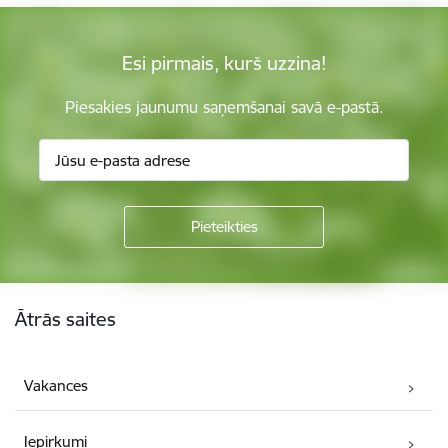
Esi pirmais, kurš uzzina!
Piesakies jaunumu saņemšanai savā e-pastā.
Kājene
Ātrās saites
Vakances
Iepirkumi