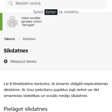
Pāriet uz lapas saturu
Spied
lai meklētu
Enter
Sākums
Sīkdatnes
Sīkdatnes
Atskaņot tekstu
Lai šī tīmekļvietne darbotos, tā izmanto obligāti nepieciešamās
sīkdatnes. Ar Jūsu piekrišanu papildus šajā vietnē var tikt
izmantotas statistikas un sociālo mediju sīkdatnes.
Pielāgot sīkdatnes