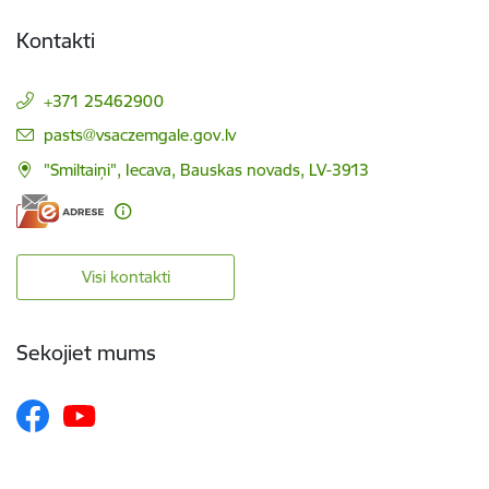
Kontakti
+371 25462900
E-pasts:
pasts@vsaczemgale.gov.lv
"Smiltaiņi", Iecava, Bauskas novads, LV-3913
Visi kontakti
Sekojiet mums