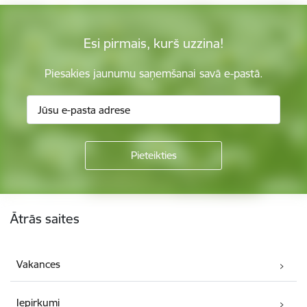
Esi pirmais, kurš uzzina!
Piesakies jaunumu saņemšanai savā e-pastā.
Kājene
Ātrās saites
Vakances
Iepirkumi