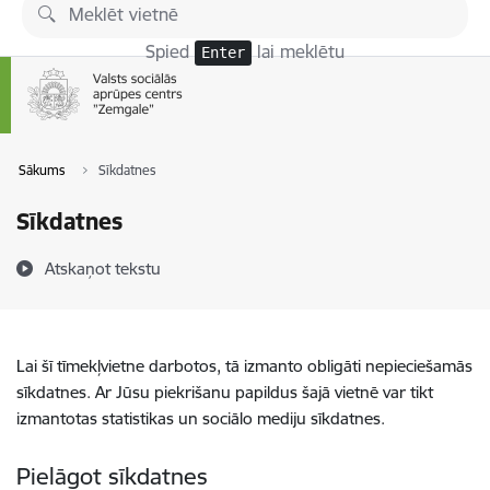
Pāriet uz lapas saturu
Spied
lai meklētu
Enter
Sākums
Sīkdatnes
Sīkdatnes
Atskaņot tekstu
Lai šī tīmekļvietne darbotos, tā izmanto obligāti nepieciešamās
sīkdatnes. Ar Jūsu piekrišanu papildus šajā vietnē var tikt
izmantotas statistikas un sociālo mediju sīkdatnes.
Pielāgot sīkdatnes