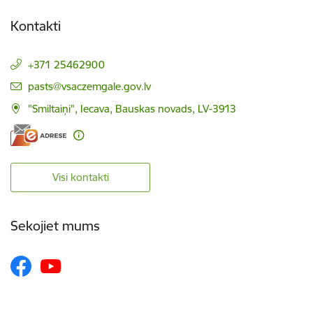
Kontakti
+371 25462900
E-pasts:
pasts@vsaczemgale.gov.lv
"Smiltaiņi", Iecava, Bauskas novads, LV-3913
Visi kontakti
Sekojiet mums