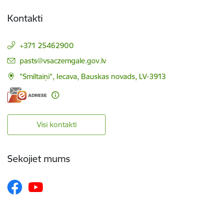
Kontakti
+371 25462900
E-pasts:
pasts@vsaczemgale.gov.lv
"Smiltaiņi", Iecava, Bauskas novads, LV-3913
Visi kontakti
Sekojiet mums