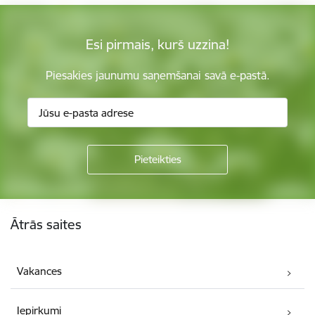
Esi pirmais, kurš uzzina!
Piesakies jaunumu saņemšanai savā e-pastā.
Kājene
Ātrās saites
Vakances
Iepirkumi