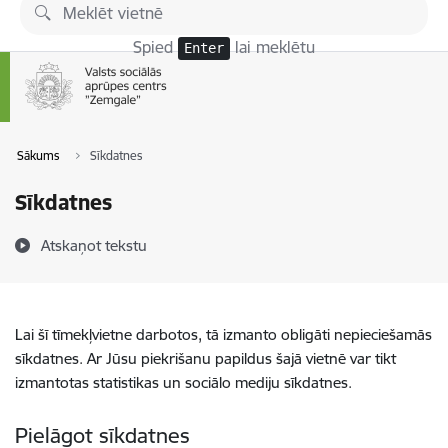
Pāriet uz lapas saturu
Spied
lai meklētu
Enter
Sākums
Sīkdatnes
Sīkdatnes
Atskaņot tekstu
Lai šī tīmekļvietne darbotos, tā izmanto obligāti nepieciešamās
sīkdatnes. Ar Jūsu piekrišanu papildus šajā vietnē var tikt
izmantotas statistikas un sociālo mediju sīkdatnes.
Pielāgot sīkdatnes