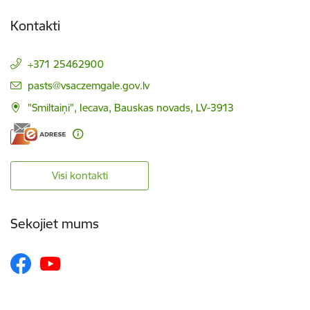
Kontakti
+371 25462900
E-pasts:
pasts@vsaczemgale.gov.lv
"Smiltaiņi", Iecava, Bauskas novads, LV-3913
Visi kontakti
Sekojiet mums