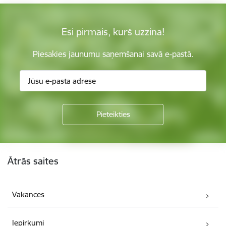
Esi pirmais, kurš uzzina!
Piesakies jaunumu saņemšanai savā e-pastā.
Kājene
Ātrās saites
Vakances
Iepirkumi