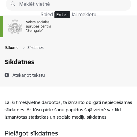
Pāriet uz lapas saturu
Spied
lai meklētu
Enter
Sākums
Sīkdatnes
Sīkdatnes
Atskaņot tekstu
Lai šī tīmekļvietne darbotos, tā izmanto obligāti nepieciešamās
sīkdatnes. Ar Jūsu piekrišanu papildus šajā vietnē var tikt
izmantotas statistikas un sociālo mediju sīkdatnes.
Pielāgot sīkdatnes