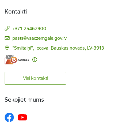
Kontakti
+371 25462900
E-pasts:
pasts@vsaczemgale.gov.lv
"Smiltaiņi", Iecava, Bauskas novads, LV-3913
Visi kontakti
Sekojiet mums