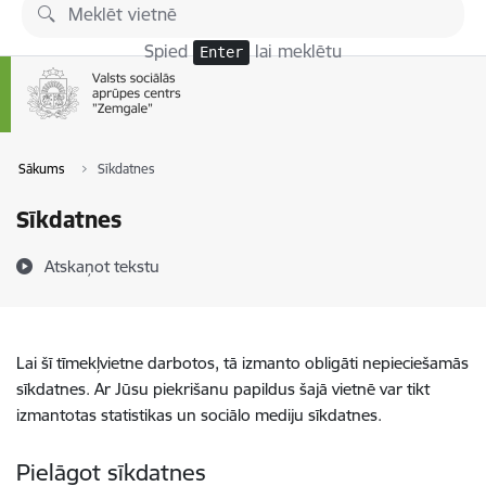
Pāriet uz lapas saturu
Spied
lai meklētu
Enter
Sākums
Sīkdatnes
Sīkdatnes
Atskaņot tekstu
Lai šī tīmekļvietne darbotos, tā izmanto obligāti nepieciešamās
sīkdatnes. Ar Jūsu piekrišanu papildus šajā vietnē var tikt
izmantotas statistikas un sociālo mediju sīkdatnes.
Pielāgot sīkdatnes