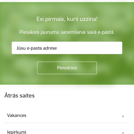
Esi pirmais, kurš uzzina!
Piesakies jaunumu saņemšanai savā e-pastā.
Kājene
Ātrās saites
Vakances
Iepirkumi