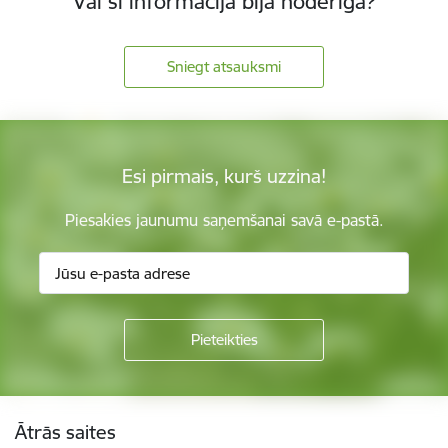
Vai šī informācija bija noderīga?
Sniegt atsauksmi
Esi pirmais, kurš uzzina!
Piesakies jaunumu saņemšanai savā e-pastā.
Kājene
Ātrās saites