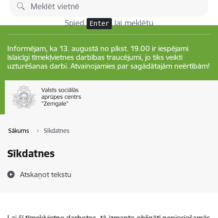
Pāriet uz lapas saturu
Izmaiņas
Spied
lai meklētu
Enter
Informējam, ka 13. augustā no plkst. 19.00 ir iespējami
īslaicīgi tīmekļvietnes darbības traucējumi, jo tiks veikti
uzturēšanas darbi. Atvainojamies par sagādātajām neērtībām!
Sākums
Sīkdatnes
Sīkdatnes
Atskaņot tekstu
Lai šī tīmekļvietne darbotos, tā izmanto obligāti nepieciešamās