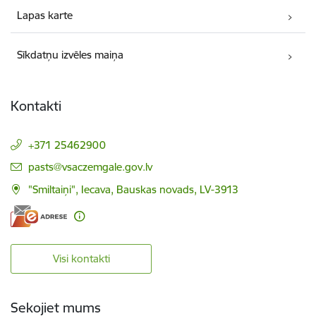
Lapas karte
Sīkdatņu izvēles maiņa
Kontakti
+371 25462900
E-pasts:
pasts@vsaczemgale.gov.lv
"Smiltaiņi", Iecava, Bauskas novads, LV-3913
Visi kontakti
Sekojiet mums