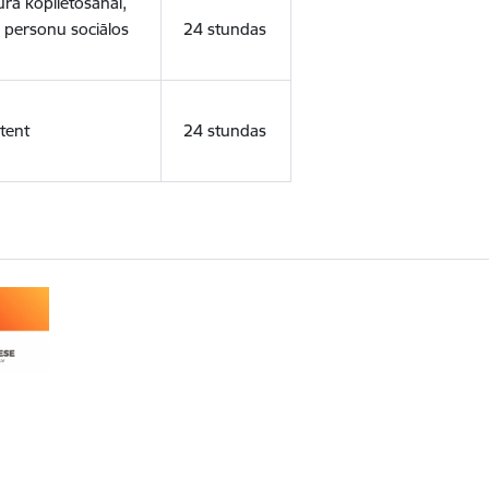
ura koplietošanai,
o personu sociālos
24 stundas
tent
24 stundas