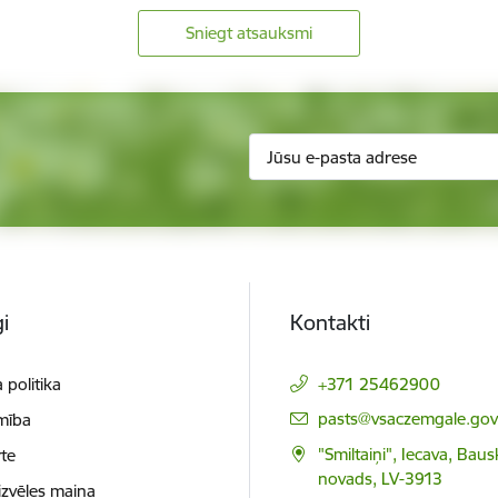
Sniegt atsauksmi
i
Kontakti
 politika
+371 25462900
E-pasts:
pasts@vsaczemgale.gov.
mība
"Smiltaiņi", Iecava, Bau
te
novads, LV-3913
izvēles maiņa