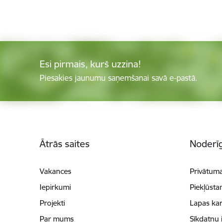
Esi pirmais, kurš uzzina!
Piesakies jaunumu saņemšanai savā e-pastā.
Kājene
Ātrās saites
Noderīg
Vakances
Privātuma
Iepirkumi
Piekļūsta
Projekti
Lapas kar
Par mums
Sīkdatņu 