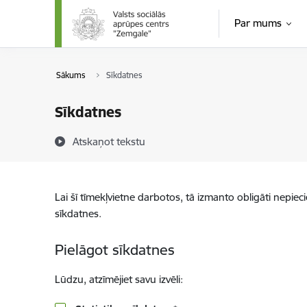
Pāriet uz lapas saturu
Par mums
Sākums
Sīkdatnes
Sīkdatnes
Atskaņot tekstu
Lai šī tīmekļvietne darbotos, tā izmanto obligāti nepiec
sīkdatnes.
Pielāgot sīkdatnes
Lūdzu, atzīmējiet savu izvēli: