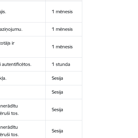
jis.
1 mēnesis
 paziņojumu.
1 mēnesis
otājs ir
1 mēnesis
 autentificētos.
1 stunda
kļa.
Sesija
Sesija
 nerādītu
Sesija
ēruši tos.
 nerādītu
Sesija
ēruši tos.