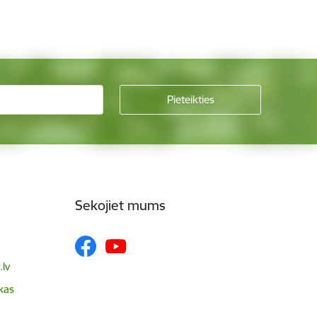
Sekojiet mums
lv
skas