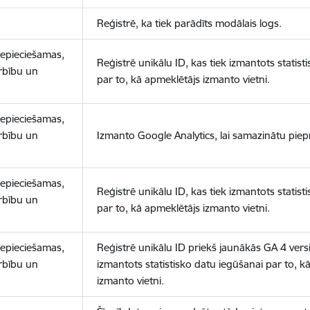
Reģistrē, ka tiek parādīts modālais logs.
nepieciešamas,
Reģistrē unikālu ID, kas tiek izmantots statist
arbību un
par to, kā apmeklētājs izmanto vietni.
nepieciešamas,
arbību un
Izmanto Google Analytics, lai samazinātu piep
nepieciešamas,
Reģistrē unikālu ID, kas tiek izmantots statist
arbību un
par to, kā apmeklētājs izmanto vietni.
nepieciešamas,
Reģistrē unikālu ID priekš jaunākās GA 4 versij
arbību un
izmantots statistisko datu iegūšanai par to, k
izmanto vietni.