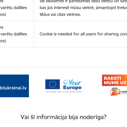
es
Šīs sīkdatnes ir paredzētas tādu vietņu un sat
varētu dalīties
kas jūs interesē mūsu vietnē, izmantojot treš
los)
tīklus vai citas vietnes.
es
varētu dalīties
Cookie is needed for all users for sharing con
los)
Vai šī informācija bija noderīga?