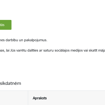
tās
ietnes darbību un pakalpojumus.
, lai Jūs varētu dalīties ar saturu sociālajos medijos vai skatīt mā
 sīkdatnēm
Apraksts