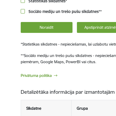
Statistikas sīkdatnes
*
Sociālo mediju un trešo pušu sīkdatnes
**
Noraidīt
Apstiprināt atzīmē
*
Statistikas sīkdatnes - nepieciešamas, lai uzlabotu v
**
Sociālo mediju un trešo pušu sīkdatnes - nepieciešamas
piemēram, Google Maps, PowerBI vai citus.
Privātuma politika
Detalizētāka informācija par izmantotajām
Sīkdatne
Grupa