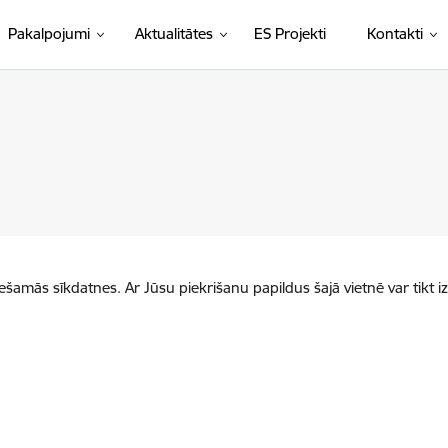
Pakalpojumi
Aktualitātes
ES Projekti
Kontakti
iešamās sīkdatnes. Ar Jūsu piekrišanu papildus šajā vietnē var tikt i