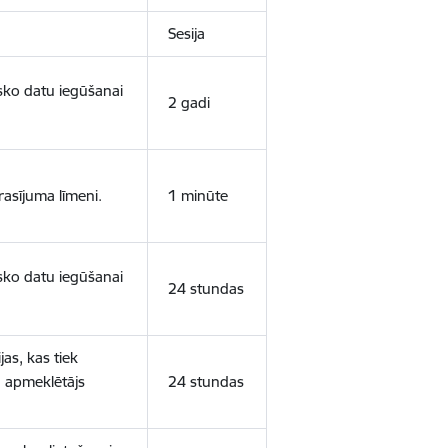
Sesija
isko datu iegūšanai
2 gadi
rasījuma līmeni.
1 minūte
isko datu iegūšanai
24 stundas
as, kas tiek
ā apmeklētājs
24 stundas