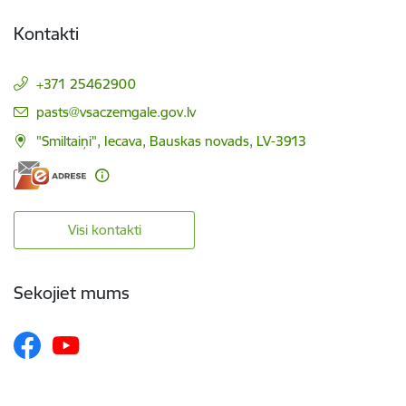
Kontakti
+371 25462900
E-pasts:
pasts@vsaczemgale.gov.lv
"Smiltaiņi", Iecava, Bauskas novads, LV-3913
Visi kontakti
Sekojiet mums