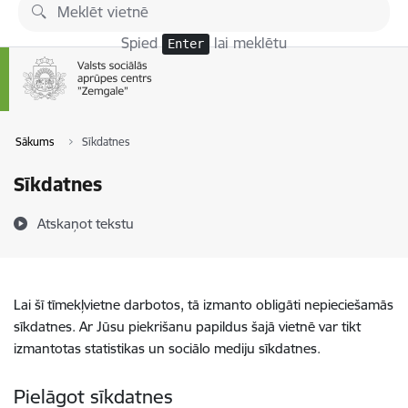
Pāriet uz lapas saturu
Spied
lai meklētu
Enter
Sākums
Sīkdatnes
Sīkdatnes
Atskaņot tekstu
Lai šī tīmekļvietne darbotos, tā izmanto obligāti nepieciešamās
sīkdatnes. Ar Jūsu piekrišanu papildus šajā vietnē var tikt
izmantotas statistikas un sociālo mediju sīkdatnes.
Pielāgot sīkdatnes