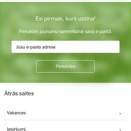
Esi pirmais, kurš uzzina!
Piesakies jaunumu saņemšanai savā e-pastā.
Kājene
Ātrās saites
Vakances
Iepirkumi