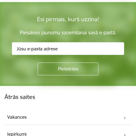
Esi pirmais, kurš uzzina!
Piesakies jaunumu saņemšanai savā e-pastā.
Kājene
Ātrās saites
Vakances
Iepirkumi