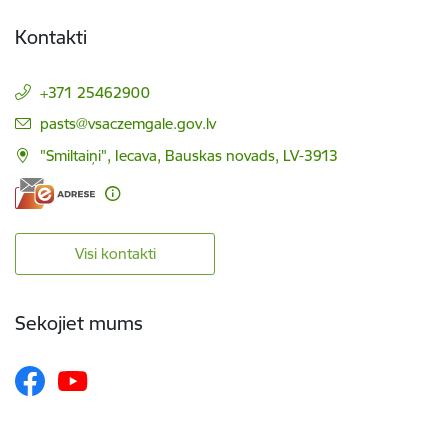
Kontakti
+371 25462900
E-pasts:
pasts@vsaczemgale.gov.lv
"Smiltaiņi", Iecava, Bauskas novads, LV-3913
Visi kontakti
Sekojiet mums