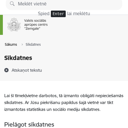
Pāriet uz lapas saturu
Spied
lai meklētu
Enter
Sākums
Sīkdatnes
Sīkdatnes
Atskaņot tekstu
Lai šī tīmekļvietne darbotos, tā izmanto obligāti nepieciešamās
sīkdatnes. Ar Jūsu piekrišanu papildus šajā vietnē var tikt
izmantotas statistikas un sociālo mediju sīkdatnes.
Pielāgot sīkdatnes