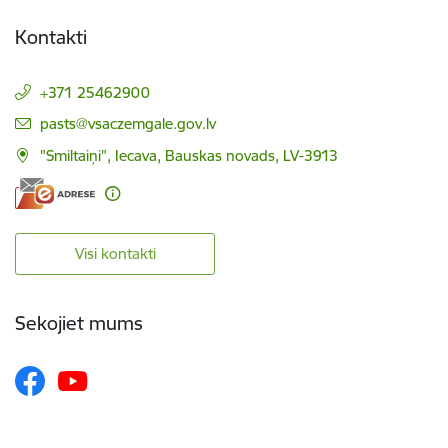
Kontakti
+371 25462900
E-pasts:
pasts@vsaczemgale.gov.lv
"Smiltaiņi", Iecava, Bauskas novads, LV-3913
Visi kontakti
Sekojiet mums