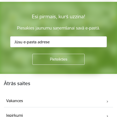
Esi pirmais, kurš uzzina!
Piesakies jaunumu saņemšanai savā e-pastā.
Kājene
Ātrās saites
Vakances
Iepirkumi