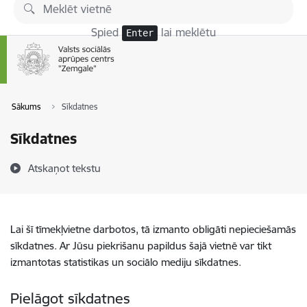
Pāriet uz lapas saturu
Spied
lai meklētu
Enter
Sākums
Sīkdatnes
Sīkdatnes
Atskaņot tekstu
Lai šī tīmekļvietne darbotos, tā izmanto obligāti nepieciešamās
sīkdatnes. Ar Jūsu piekrišanu papildus šajā vietnē var tikt
izmantotas statistikas un sociālo mediju sīkdatnes.
Pielāgot sīkdatnes