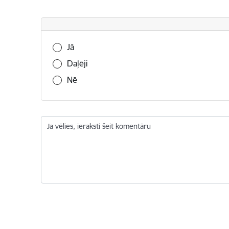
Vai šī informācija bija noderīga?
Jā
Daļēji
Nē
Ja vēlies, ieraksti šeit komentāru