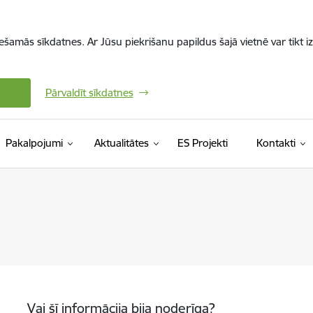
iešamās sīkdatnes. Ar Jūsu piekrišanu papildus šajā vietnē var tikt i
Pārvaldīt sīkdatnes
Pakalpojumi
Aktualitātes
ES Projekti
Kontakti
Vai šī informācija bija noderīga?