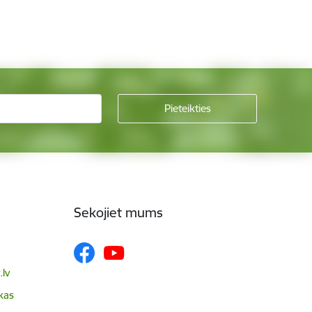
Sekojiet mums
lv
skas