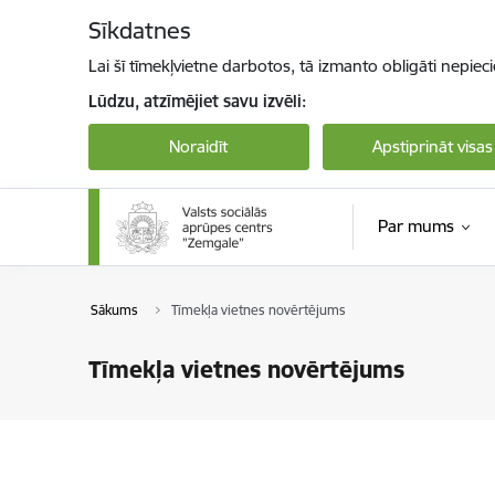
Pāriet uz lapas saturu
Sīkdatnes
Lai šī tīmekļvietne darbotos, tā izmanto obligāti nepiec
Lūdzu, atzīmējiet savu izvēli:
Noraidīt
Apstiprināt visas
Par mums
Sākums
Tīmekļa vietnes novērtējums
Tīmekļa vietnes novērtējums