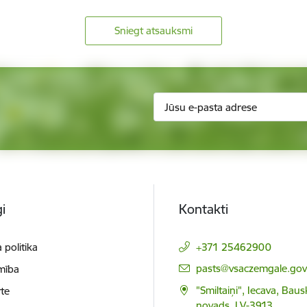
Sniegt atsauksmi
i
Kontakti
 politika
+371 25462900
E-pasts:
pasts@vsaczemgale.gov.
mība
"Smiltaiņi", Iecava, Bau
te
novads, LV-3913