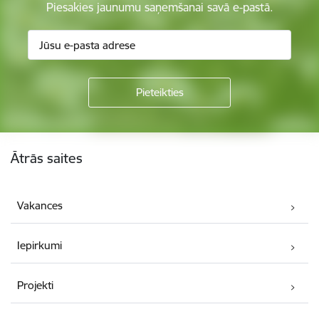
Piesakies jaunumu saņemšanai savā e-pastā.
Kājene
Ātrās saites
Vakances
Iepirkumi
Projekti