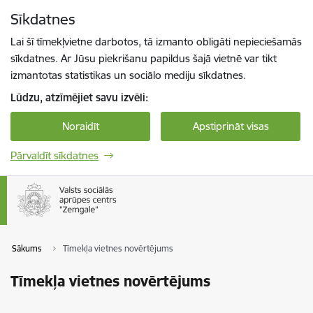
Pāriet uz lapas saturu
Sīkdatnes
Spied
lai meklētu
Enter
Lai šī tīmekļvietne darbotos, tā izmanto obligāti nepieciešamās
sīkdatnes. Ar Jūsu piekrišanu papildus šajā vietnē var tikt
izmantotas statistikas un sociālo mediju sīkdatnes.
Lūdzu, atzīmējiet savu izvēli:
Noraidīt
Apstiprināt visas
Pārvaldīt sīkdatnes
Sākums
Tīmekļa vietnes novērtējums
Tīmekļa vietnes novērtējums