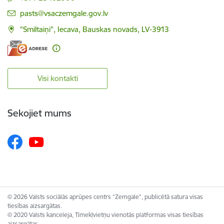
E-pasts:
pasts@vsaczemgale.gov.lv
"Smiltaiņi", Iecava, Bauskas novads, LV-3913
Visi kontakti
Sekojiet mums
© 2026 Valsts sociālās aprūpes centrs “Zemgale”, publicētā satura visas
tiesības aizsargātas.
© 2020 Valsts kanceleja, Tīmekļvietņu vienotās platformas visas tiesības
aizsargātas.