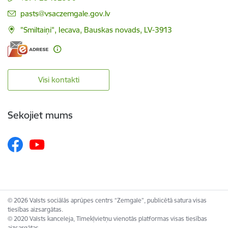
E-pasts:
pasts@vsaczemgale.gov.lv
"Smiltaiņi", Iecava, Bauskas novads, LV-3913
Visi kontakti
Sekojiet mums
© 2026 Valsts sociālās aprūpes centrs “Zemgale”, publicētā satura visas
tiesības aizsargātas.
© 2020 Valsts kanceleja, Tīmekļvietņu vienotās platformas visas tiesības
aizsargātas.