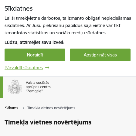
Pāriet uz lapas saturu
Sīkdatnes
Spied
lai meklētu
Enter
Lai šī tīmekļvietne darbotos, tā izmanto obligāti nepieciešamās
sīkdatnes. Ar Jūsu piekrišanu papildus šajā vietnē var tikt
izmantotas statistikas un sociālo mediju sīkdatnes.
Lūdzu, atzīmējiet savu izvēli:
Noraidīt
Apstiprināt visas
Pārvaldīt sīkdatnes
Sākums
Tīmekļa vietnes novērtējums
Tīmekļa vietnes novērtējums