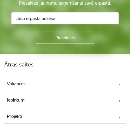
Piesakies jaunumu saņemšanai savā e-pastā.
Kājene
Ātrās saites
Vakances
Iepirkumi
Projekti