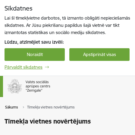
Pāriet uz lapas saturu
Sīkdatnes
Spied
lai meklētu
Enter
Lai šī tīmekļvietne darbotos, tā izmanto obligāti nepieciešamās
sīkdatnes. Ar Jūsu piekrišanu papildus šajā vietnē var tikt
izmantotas statistikas un sociālo mediju sīkdatnes.
Lūdzu, atzīmējiet savu izvēli:
Noraidīt
Apstiprināt visas
Pārvaldīt sīkdatnes
Sākums
Tīmekļa vietnes novērtējums
Tīmekļa vietnes novērtējums