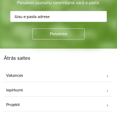
Piesakies jaunumu saņemšanai savā e-pastā.
Kājene
Ātrās saites
Vakances
Iepirkumi
Projekti