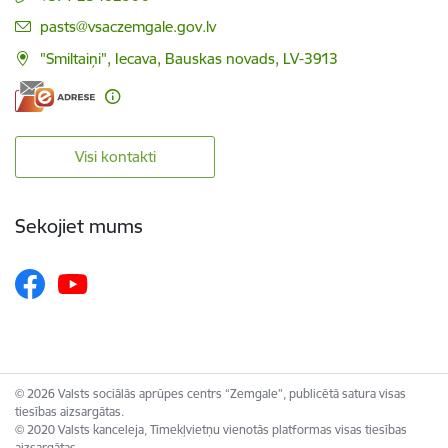
E-pasts:
pasts@vsaczemgale.gov.lv
"Smiltaiņi", Iecava, Bauskas novads, LV-3913
Visi kontakti
Sekojiet mums
© 2026 Valsts sociālās aprūpes centrs “Zemgale”, publicētā satura visas
tiesības aizsargātas.
© 2020 Valsts kanceleja, Tīmekļvietņu vienotās platformas visas tiesības
aizsargātas.