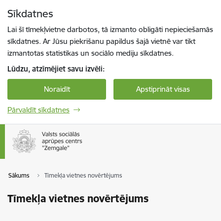
Pāriet uz lapas saturu
Sīkdatnes
Spied
lai meklētu
Enter
Lai šī tīmekļvietne darbotos, tā izmanto obligāti nepieciešamās
sīkdatnes. Ar Jūsu piekrišanu papildus šajā vietnē var tikt
izmantotas statistikas un sociālo mediju sīkdatnes.
Lūdzu, atzīmējiet savu izvēli:
Noraidīt
Apstiprināt visas
Pārvaldīt sīkdatnes
Sākums
Tīmekļa vietnes novērtējums
Tīmekļa vietnes novērtējums