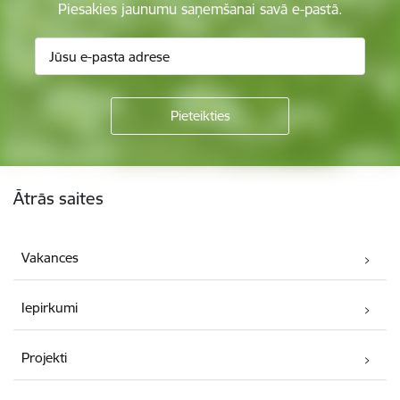
Piesakies jaunumu saņemšanai savā e-pastā.
Kājene
Ātrās saites
Vakances
Iepirkumi
Projekti