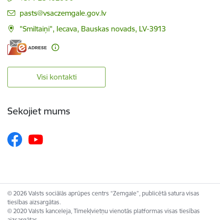
E-pasts:
pasts@vsaczemgale.gov.lv
"Smiltaiņi", Iecava, Bauskas novads, LV-3913
Visi kontakti
Sekojiet mums
© 2026 Valsts sociālās aprūpes centrs “Zemgale”, publicētā satura visas
tiesības aizsargātas.
© 2020 Valsts kanceleja, Tīmekļvietņu vienotās platformas visas tiesības
aizsargātas.