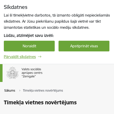
Pāriet uz lapas saturu
Sīkdatnes
Spied
lai meklētu
Enter
Lai šī tīmekļvietne darbotos, tā izmanto obligāti nepieciešamās
sīkdatnes. Ar Jūsu piekrišanu papildus šajā vietnē var tikt
izmantotas statistikas un sociālo mediju sīkdatnes.
Lūdzu, atzīmējiet savu izvēli:
Noraidīt
Apstiprināt visas
Pārvaldīt sīkdatnes
Sākums
Tīmekļa vietnes novērtējums
Tīmekļa vietnes novērtējums