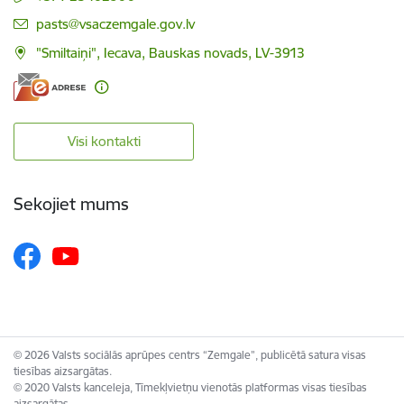
E-pasts:
pasts@vsaczemgale.gov.lv
"Smiltaiņi", Iecava, Bauskas novads, LV-3913
Visi kontakti
Sekojiet mums
© 2026 Valsts sociālās aprūpes centrs “Zemgale”, publicētā satura visas
tiesības aizsargātas.
© 2020 Valsts kanceleja, Tīmekļvietņu vienotās platformas visas tiesības
aizsargātas.