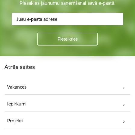
Piesakies jaunumu saņemšanai savā e-pastā.
Kājene
Ātrās saites
Vakances
Iepirkumi
Projekti