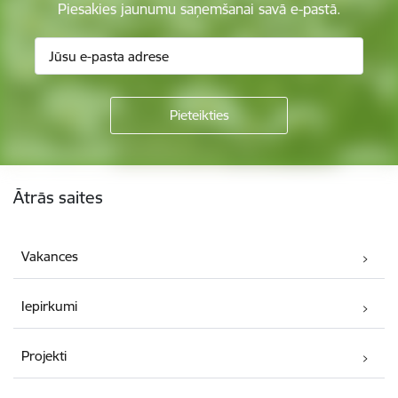
Piesakies jaunumu saņemšanai savā e-pastā.
Kājene
Ātrās saites
Vakances
Iepirkumi
Projekti