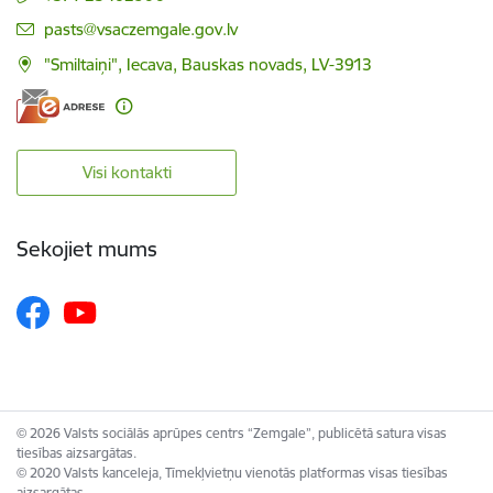
E-pasts:
pasts@vsaczemgale.gov.lv
"Smiltaiņi", Iecava, Bauskas novads, LV-3913
Visi kontakti
Sekojiet mums
© 2026 Valsts sociālās aprūpes centrs “Zemgale”, publicētā satura visas
tiesības aizsargātas.
© 2020 Valsts kanceleja, Tīmekļvietņu vienotās platformas visas tiesības
aizsargātas.