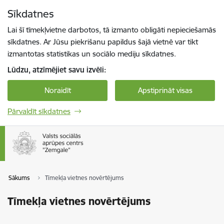
Pāriet uz lapas saturu
Sīkdatnes
Spied
lai meklētu
Enter
Lai šī tīmekļvietne darbotos, tā izmanto obligāti nepieciešamās
sīkdatnes. Ar Jūsu piekrišanu papildus šajā vietnē var tikt
izmantotas statistikas un sociālo mediju sīkdatnes.
Lūdzu, atzīmējiet savu izvēli:
Noraidīt
Apstiprināt visas
Pārvaldīt sīkdatnes
Sākums
Tīmekļa vietnes novērtējums
Tīmekļa vietnes novērtējums