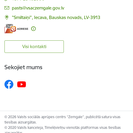
E-pasts:
pasts@vsaczemgale.gov.lv
"Smiltaiņi", Iecava, Bauskas novads, LV-3913
Visi kontakti
Sekojiet mums
© 2026 Valsts sociālās aprūpes centrs “Zemgale”, publicētā satura visas
tiesības aizsargātas.
© 2020 Valsts kanceleja, Tīmekļvietņu vienotās platformas visas tiesības
aizsargātas.