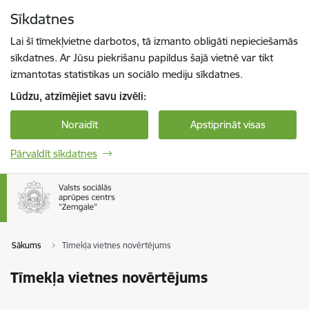
Pāriet uz lapas saturu
Sīkdatnes
Spied
lai meklētu
Enter
Lai šī tīmekļvietne darbotos, tā izmanto obligāti nepieciešamās
sīkdatnes. Ar Jūsu piekrišanu papildus šajā vietnē var tikt
izmantotas statistikas un sociālo mediju sīkdatnes.
Lūdzu, atzīmējiet savu izvēli:
Noraidīt
Apstiprināt visas
Pārvaldīt sīkdatnes
Sākums
Tīmekļa vietnes novērtējums
Tīmekļa vietnes novērtējums