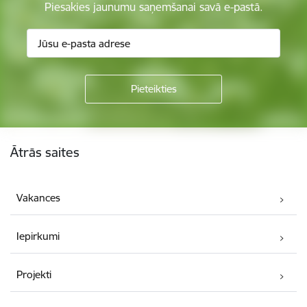
Piesakies jaunumu saņemšanai savā e-pastā.
Kājene
Ātrās saites
Vakances
Iepirkumi
Projekti